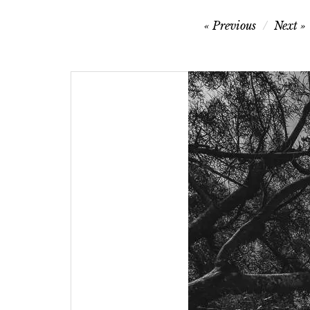
文
Previous
Next
章
導
覽