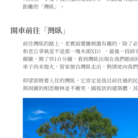
距離的「灣臥」。
開車前往「灣臥」
前往灣臥的路上，老實說還蠻刺激有趣的，除了
和老公爭執是不是那一塊木頭XD），最後一段碎
顛簸，開了快1０分鐘，看到灣臥出現在我們眼前
車子尚未熄火，管家便自灣臥走出，熱情地向我們Sa
仰望即將要入住的灣臥，它肯定是我目前住過的
與周圍的相思樹林並不衝突，圓弧狀的建築體，