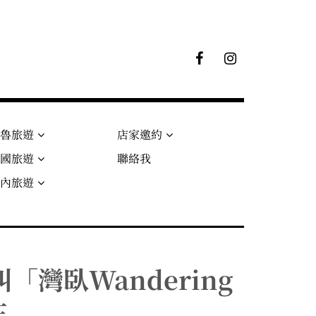
F
I
B
G
粉
絲
專
頁
秘魯旅遊
店家邀約
法國旅遊
聯絡我
國內旅遊
灣臥Wandering
在