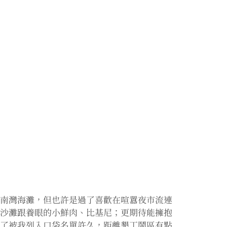
的南灣海灘，但也許是過了喜歡在喧囂夜市流連
的沙灘跟養眼的小鮮肉、比基尼；更期待能擁抱
擇了被我列入口袋名單許久，距離墾丁鬧區有點