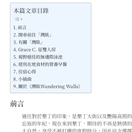
本篇文章目錄
前言
開車前往「灣臥」
有關「灣臥」
Grace C. 征雙人房
視野絕佳的無邊際泳池
使用在地食材的營養早餐
住宿心得
小插曲
關於《灣臥Wandering Walls》
前言
過往對於墾丁的印象，是墾丁大街以及艷陽高照
忘返的年紀，現在來到墾丁，期待的不再是熱情
大自然，享受不被打擾的度假時分，因此這次選