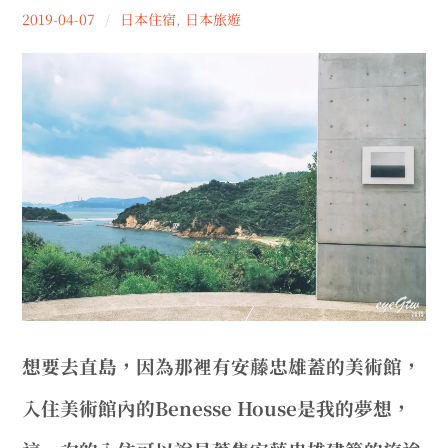
menu
Lu
2019-04-07
日本住宿
,
日本旅遊
expan
日本住宿
child
menu
京都｜AOI KYOTO STAY｜葵KYOTO
STAY｜鴨川邸 Kamogawa-tei｜夏季的午
後凝結在町屋的空氣裡
瀨戶內海｜Benesse House｜訂房教學｜
我心中的夢幻旅館（上）
瀨戶內海．直島住宿推薦｜Benesse
House｜我心中的夢幻旅館（下）
宮島住宿【有もと】｜Miyajima grand
hotel Arimoto｜日本三景之一｜瀨戶內海
想要去直島，因為那裡有安藤忠雄蓋的美術館，
上的神島
入住美術館內的Benesse House是我的夢想，
日本｜京都 伊根｜來去 舟屋 住一晚(舟屋の
お宿 鍵屋)