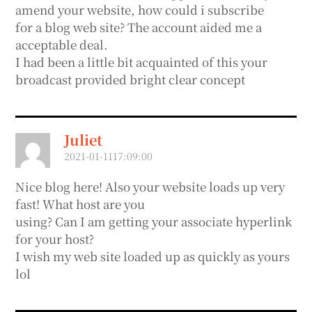
amend your website, how could i subscribe
for a blog web site? The account aided me a
acceptable deal.
I had been a little bit acquainted of this your
broadcast provided bright clear concept
Juliet
2021-01-1117:09:00
Nice blog here! Also your website loads up very
fast! What host are you
using? Can I am getting your associate hyperlink
for your host?
I wish my web site loaded up as quickly as yours
lol