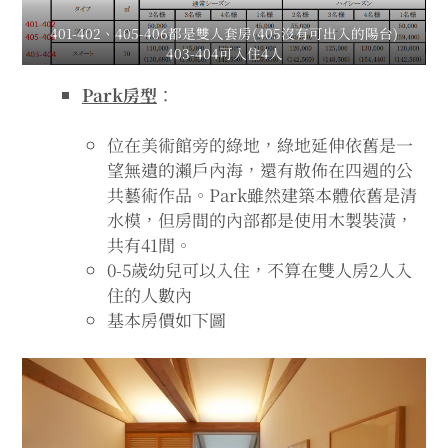
401-402、405-406都是雙人套房(405沒有可出入的陽台)
403-404可入住4人
Park房型
：
位在美術館旁的綠地，綠地延伸依舊是一
望無遺的瀨戶內海，還有散佈在四週的公
共藝術作品。Park雖然建築本體依舊是清
水模，但房間的內部都是使用木製裝潢，
共有41間。
0-5歲幼兒可以入住，不算在雙人房2人入
住的人數內
基本房價如下圖