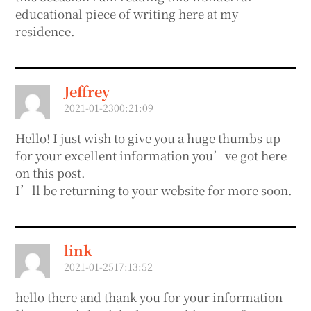
educational piece of writing here at my
residence.
Jeffrey
2021-01-2300:21:09
Hello! I just wish to give you a huge thumbs up
for your excellent information you’ve got here
on this post.
I’ll be returning to your website for more soon.
link
2021-01-2517:13:52
hello there and thank you for your information –