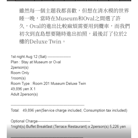
2202-2203位於2樓
是可以睡至多3人的雙床套房(還有一張沙
雖然每一個主題我都喜歡，但想在清水模的世界
發床能容納額外的客人)
2201、2204是1張特大雙人床的套房(建議6歲以上的客人入住)
睡一晚，當時在Museum和Oval之間選了許
(2201有需要使用耳機的藝術作品)
久，Oval的進出比較麻煩需要用到纜車，而我們
初次到直島想要隨時進出拍照，最後訂了位於2
樓的Deluxe Twin。