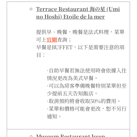
Terrace Restaurant 海の星 (Umi
no Hoshi) Etoile de la mer
提供早、晚餐，晚餐是法式料理，菜單
可上
官網
查詢；
早餐是BUFFET，以下是需要注意的項
目：
·自助早餐若無法使用時會依據入住
情況更改為美式早餐。
·可以為房客準備晚餐特別菜單但至
少提前五天告知飯店。
·取消預約將會收取50%的費用。
·菜單和價格可能會更改，恕不另行
通知。
Museum Restaurant Issen