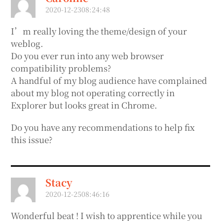
2020-12-2308:24:48
I’m really loving the theme/design of your
weblog.
Do you ever run into any web browser
compatibility problems?
A handful of my blog audience have complained
about my blog not operating correctly in
Explorer but looks great in Chrome.
Do you have any recommendations to help fix
this issue?
Stacy
2020-12-2508:46:16
Wonderful beat ! I wish to apprentice while you