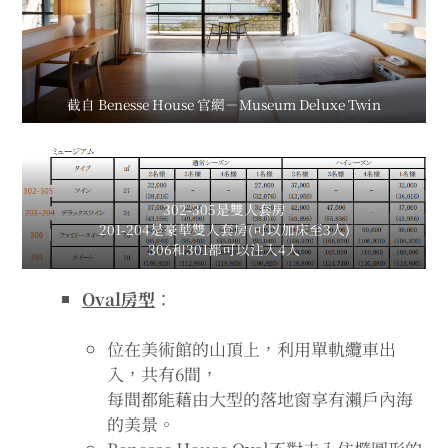
截自 Benesse House 官網－Museum Deluxe Twin
302-305是雙人套房
201-204是豪華雙人套房(可以加床至3人)
306和301都可以注入4人
Oval房型
：
位在美術館的山頂上，利用單軌纜車出
入，共有6間，
每間都能藉由大型的落地窗享有瀨戶內海
的美景。