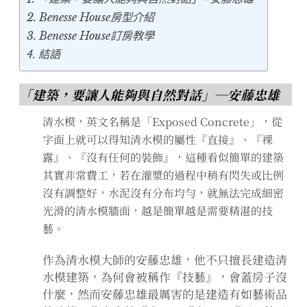
expan
expan
expan
child
child
child
Benesse House房型介紹
menu
menu
menu
Benesse House訂房教學
expan
expan
child
child
menu
menu
結語
expan
expan
expan
child
child
child
menu
menu
menu
「建築，要讓人能夠與自然對話」─安藤忠雄
expan
expan
child
child
menu
menu
清水模，英文名稱是「Exposed Concrete」，從
字面上就可以得知清水模的屬性『直接』、『裸
expan
expan
child
child
menu
menu
露』、『沒有任何的裝飾』，這種看似簡單的建築
其實非常費工，若在灌漿的過程中稍有閃失或比例
expan
expan
child
child
menu
menu
沒有調整好，水泥沒有分布均勻，就無法完成細密
expan
光滑的清水模牆面，越是簡單越是需要精湛的技
child
menu
藝。
作為清水模大師的安藤忠雄，他不只擅長建造清
水模建築，為何會被稱作『技藝』，會蓋房子沒
什麼，然而安藤忠雄最厲害的是建造有如藝術品