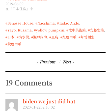
2019-06-09
在「日本住宿」中
Benesse House
,
Naoshima
,
Tadao Ando
,
Yayoi Kusama
,
yellow pumpkin
,
地中美術館
,
安藤忠雄
,
日本
,
清水模
,
瀨戶內海
,
直島
,
紅色南瓜
,
草菅彌生
,
黃色南瓜
文
Previous
Next
章
導
19 Comments
覽
biden we just did hat
2020-11-2202:10:02