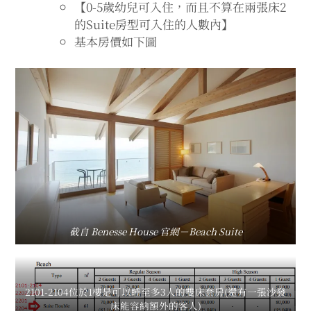
【0-5歲幼兒可入住，而且不算在兩張床2
的Suite房型可入住的人數內】
基本房價如下圖
截自 Benesse House 官網－Beach Suite
2101-2104位於1樓是可以睡至多3人的雙床套房(還有一張沙發
床能容納額外的客人)