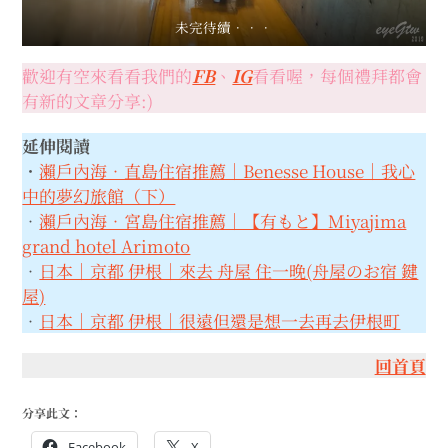
未完待續．．．
歡迎有空來看看我們的
FB
、
IG
看看喔，每個禮拜都會
有新的文章分享:)
延伸閱讀
．
瀨戶內海．直島住宿推薦｜Benesse House｜我心
中的夢幻旅館（下）
．
瀨戶內海．宮島住宿推薦｜【有もと】Miyajima
grand hotel Arimoto
．
日本｜京都 伊根｜來去 舟屋 住一晚(舟屋のお宿 鍵
屋)
．
日本｜京都 伊根｜很遠但還是想一去再去伊根町
回首頁
分享此文：
Facebook
X