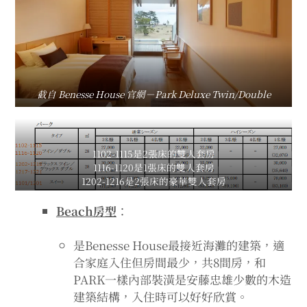
截自 Benesse House 官網－Park Deluxe Twin/Double
1102-1115是2張床的雙人套房
1116-1120是1張床的雙人套房
1202-1216是2張床的豪華雙人套房
1217-1221是1張床的豪華雙人套房
1101、1201(2樓)是可以睡至多3人的套房
Beach房型
：
是Benesse House最接近海灘的建築，適
合家庭入住但房間最少，共8間房，和
PARK一樣內部裝潢是安藤忠雄少數的木造
建築結構，入住時可以好好欣賞。