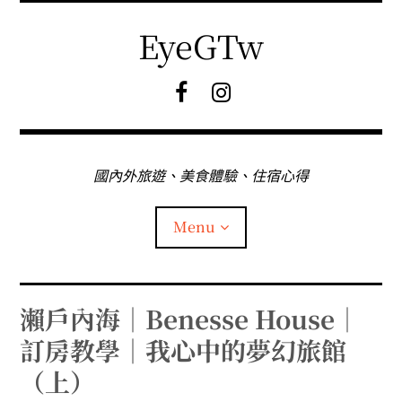
Skip
to
EyeGTw
content
F
I
B
G
粉
絲
專
國內外旅遊、美食體驗、住宿心得
頁
Menu
首頁
瀨戶內海｜Benesse House｜
訂房教學｜我心中的夢幻旅館
關於EyeGtw
（上）
expan
日本旅遊
child