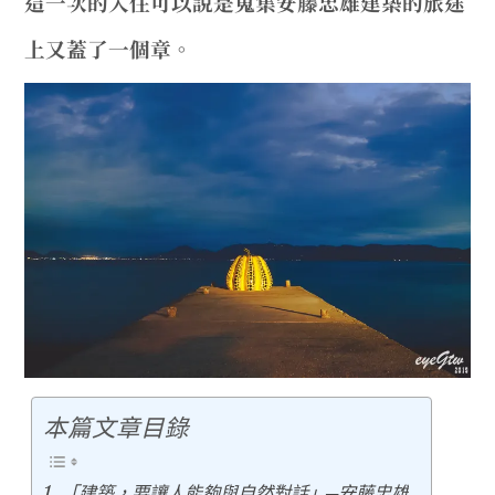
這一次的入住可以說是蒐集安藤忠雄建築的旅途
上又蓋了一個章。
expan
日本美食
child
menu
expan
日本景點
child
menu
expan
秘魯旅遊
child
menu
expan
expan
法國旅遊
child
child
menu
menu
expan
expan
expan
國內旅遊
child
child
child
menu
menu
menu
expan
expan
expan
expan
店家邀約
child
child
child
child
menu
menu
menu
menu
expan
expan
expan
聯絡我
expan
child
child
child
child
menu
menu
menu
menu
expan
expan
child
child
menu
menu
本篇文章目錄
expan
expan
expan
child
child
child
menu
menu
menu
「建築，要讓人能夠與自然對話」─安藤忠雄