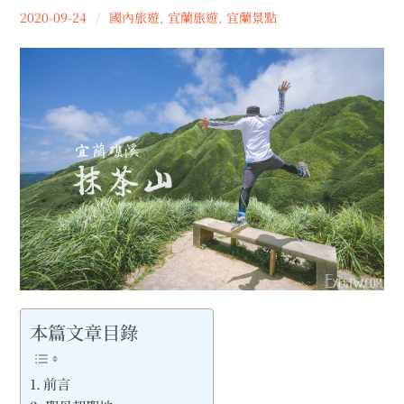
menu
Lu
2020-09-24
國內旅遊
,
宜蘭旅遊
,
宜蘭景點
expan
expan
秘魯旅遊
child
child
menu
menu
expan
expan
expan
法國旅遊
child
child
child
menu
menu
menu
expan
expan
expan
expan
國內旅遊
child
child
child
child
menu
menu
menu
menu
expan
expan
expan
台北旅遊
child
child
child
menu
menu
menu
expan
expan
expan
expan
高雄旅遊
child
child
child
child
menu
menu
menu
menu
expan
expan
台中旅遊
child
child
menu
menu
expan
expan
expan
嘉義旅遊
child
child
child
menu
menu
menu
本篇文章目錄
expan
expan
expan
台南旅遊
child
child
child
menu
menu
menu
expan
expan
屏東旅遊
child
child
menu
menu
前言