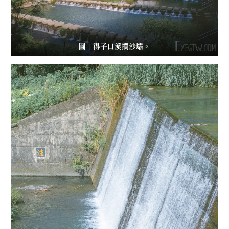
圖｜得子口溪攔沙壩。