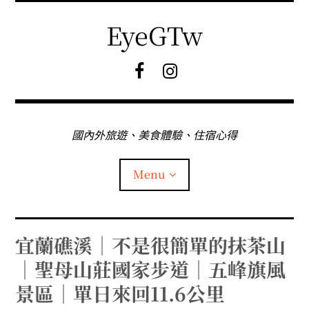
Skip
to
EyeGTw
content
F
I
B
G
粉
絲
專
國內外旅遊、美食體驗、住宿心得
頁
Menu
首頁
宜蘭礁溪｜不是很簡單的抹茶山
｜聖母山莊國家步道｜五峰旗風
關於EyeGtw
景區｜單日來回11.6公里
expan
日本旅遊
child