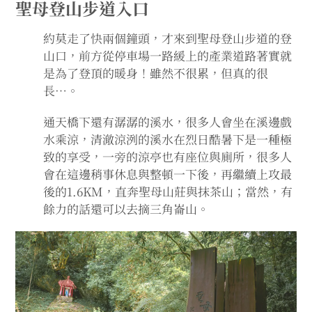
聖母登山步道入口
約莫走了快兩個鐘頭，才來到聖母登山步道的登
山口，前方從停車場一路緩上的產業道路著實就
是為了登頂的暖身！雖然不很累，但真的很
長…。
通天橋下還有潺潺的溪水，很多人會坐在溪邊戲
水乘涼，清澈涼洌的溪水在烈日酷暑下是一種極
致的享受，一旁的涼亭也有座位與廁所，很多人
會在這邊稍事休息與整頓一下後，再繼續上攻最
後的1.6KM，直奔聖母山莊與抹茶山；當然，有
餘力的話還可以去摘三角崙山。