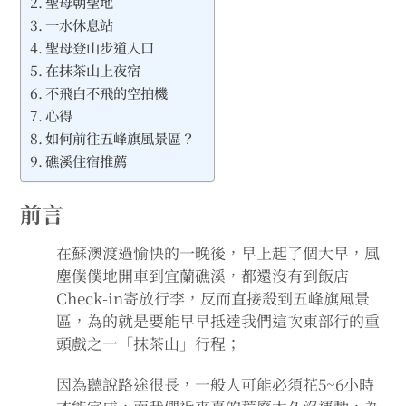
聖母朝聖地
expan
expan
expan
南投旅遊
child
child
child
menu
menu
menu
一水休息站
聖母登山步道入口
expan
expan
花蓮旅遊
child
child
menu
menu
在抹茶山上夜宿
不飛白不飛的空拍機
expan
expan
宜蘭旅遊
child
child
menu
menu
心得
如何前往五峰旗風景區？
expan
expan
宜蘭景點
child
child
menu
menu
礁溪住宿推薦
expan
宜蘭礁溪｜不是很簡單的抹茶山｜聖母
child
menu
山莊國家步道｜五峰旗風景區｜單日來
前言
回11.6公里
在蘇澳渡過愉快的一晚後，早上起了個大早，風
expan
店家邀約
child
塵僕僕地開車到宜蘭礁溪，都還沒有到飯店
menu
Check-in寄放行李，反而直接殺到五峰旗風景
聯絡我
區，為的就是要能早早抵達我們這次東部行的重
頭戲之一「抹茶山」行程；
因為聽說路途很長，一般人可能必須花5~6小時