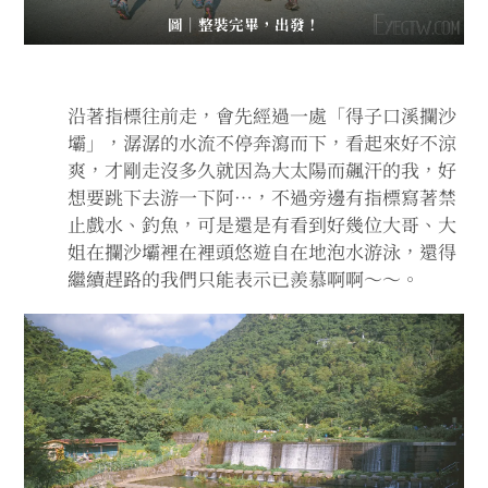
圖｜整裝完畢，出發！
沿著指標往前走，會先經過一處「得子口溪攔沙
壩」，潺潺的水流不停奔瀉而下，看起來好不涼
爽，才剛走沒多久就因為大太陽而飆汗的我，好
想要跳下去游一下阿…，不過旁邊有指標寫著禁
止戲水、釣魚，可是還是有看到好幾位大哥、大
姐在攔沙壩裡在裡頭悠遊自在地泡水游泳，還得
繼續趕路的我們只能表示已羨慕啊啊～～。