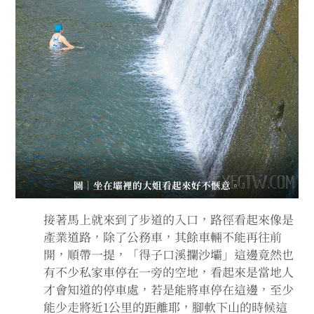
圖｜坐在壩裡的大姐看起來好不愜意。
接著馬上就來到了步道的入口，路徑看起來像是
產業道路，除了公務車，其餘車輛不能再往前
開，順帶一提，「得子口溪攔沙壩」這邊竟然也
有不少私家車停在一旁的空地，看起來是當地人
才會知道的停車處，若是能將車停在這邊，至少
能少走將近1公里的距離耶，腳軟下山的時候這