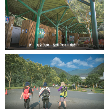
圖｜美侖美奐、整潔的公用廁所。