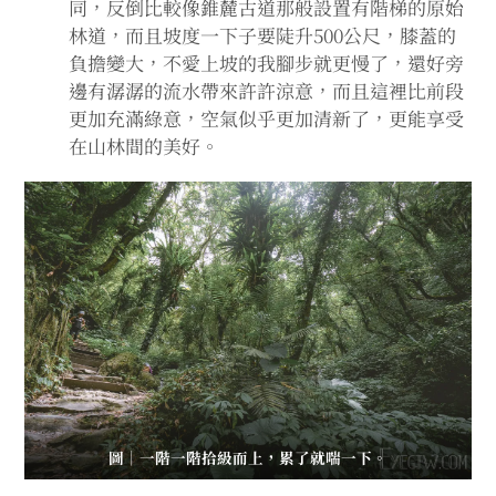
同，反倒比較像錐麓古道那般設置有階梯的原始
林道，而且坡度一下子要陡升500公尺，膝蓋的
負擔變大，不愛上坡的我腳步就更慢了，還好旁
邊有潺潺的流水帶來許許涼意，而且這裡比前段
更加充滿綠意，空氣似乎更加清新了，更能享受
在山林間的美好。
圖｜一階一階拾級而上，累了就喘一下。