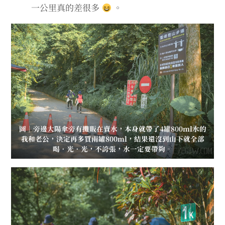
一公里真的差很多
。
圖｜旁邊大陽傘旁有攤販在賣水，本身就帶了4罐800ml水的
我和老公，決定再多買兩罐800ml，結果還沒到山下就全部
喝．光．光，不誇張，水一定要帶夠。