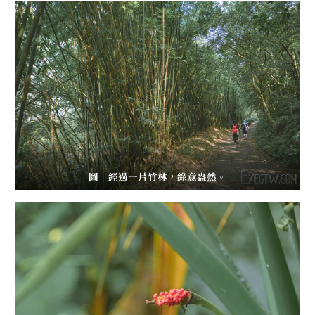
圖｜經過一片竹林，綠意盎然。