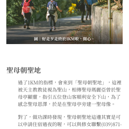
圖｜好走歹走終於1KM啦，開心。
聖母朝聖地
過了1KM的指標，會來到「聖母朝聖地」，這裡
被天主教教徒視為聖山，相傳聖母瑪麗亞曾於聖
母亭顯靈，指引五位登山客順利安全下山，為了
感念聖母恩澤，於是在聖母亭旁建一聖母像。
對了，做功課時發現，聖母朝聖地這邊其實是可
以申請住宿過夜的喔，可以與修女聯繫(039)871-