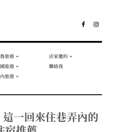
F
I
B
G
粉
絲
專
頁
秘魯旅遊
店家邀約
法國旅遊
聯絡我
國內旅遊
NN｜這一回來住巷弄內的
住宿推薦