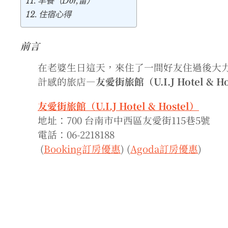
早餐（Dor,留）
住宿心得
前言
在老婆生日這天，來住了
一間
好友住過後大
計感的旅店—
友愛街旅館（U.I.J Hotel & Ho
友愛街旅館（U.I.J Hotel & Hostel）
地址：700 台南市中西區友愛街115巷5號
電話：06-2218188
(
Booking訂房優惠
) (
Agoda訂房優惠
)