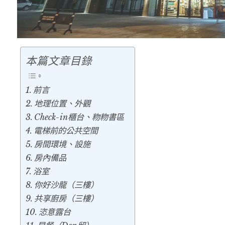
本篇文章目錄
前言
地理位置、外觀
Check-in櫃台、粅粅書區
電梯前的公共空間
房間環境、設施
房內備品
浴室
你好沙龍（三樓）
共享廚房（三樓）
恣意露台