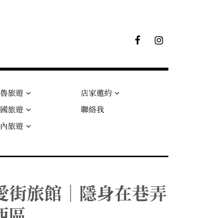
F
I
B
G
粉
絲
專
頁
秘魯旅遊
店家邀約
法國旅遊
聯絡我
國內旅遊
tel 友愛街旅館｜隱身在巷弄
西區