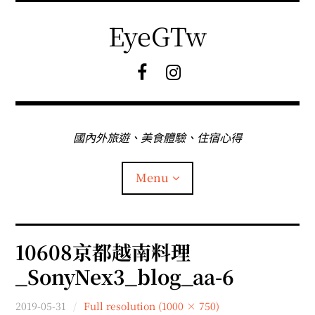
Skip
to
EyeGTw
content
F
I
B
G
粉
絲
專
國內外旅遊、美食體驗、住宿心得
頁
Menu
首頁
10608京都越南料理
_SonyNex3_blog_aa-6
關於EyeGtw
2019-05-31
Full resolution (1000 × 750)
expan
日本旅遊
child