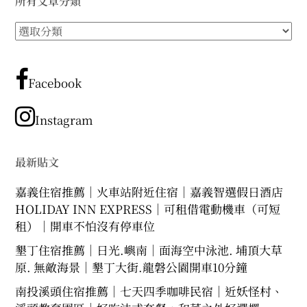
所有文章分類
expan
expan
expan
child
child
child
menu
menu
menu
所
expan
expan
child
child
有
menu
menu
文
expan
expan
child
child
menu
章
menu
Facebook
分
expan
expan
child
child
menu
menu
類
Instagram
expan
child
menu
最新貼文
嘉義住宿推薦｜火車站附近住宿｜嘉義智選假日酒店
HOLIDAY INN EXPRESS｜可租借電動機車（可短
租）｜開車不怕沒有停車位
墾丁住宿推薦｜日光.嶼南｜面海空中泳池. 埔頂大草
原. 無敵海景｜墾丁大街.龍磐公園開車10分鐘
南投溪頭住宿推薦｜七天四季咖啡民宿｜近妖怪村、