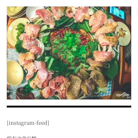
menu
expan
expan
秘魯旅遊
child
child
menu
menu
expan
expan
expan
法國旅遊
child
child
child
menu
menu
menu
expan
expan
expan
expan
國內旅遊
child
child
child
child
menu
menu
menu
menu
expan
expan
expan
expan
店家邀約
child
child
child
child
menu
menu
menu
menu
expan
expan
expan
聯絡我
expan
child
child
child
child
menu
menu
menu
menu
expan
expan
child
child
menu
menu
expan
expan
expan
child
child
child
menu
menu
menu
expan
expan
expan
child
child
child
menu
menu
menu
[instagram-feed]
expan
expan
child
child
menu
menu