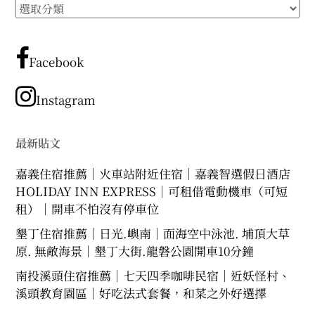
所
expan
expan
expan
child
child
child
menu
menu
menu
有
文
expan
expan
child
child
menu
menu
章
Facebook
expan
expan
分
child
child
menu
menu
類
Instagram
expan
expan
child
child
menu
menu
expan
最新貼文
child
menu
嘉義住宿推薦｜火車站附近住宿｜嘉義智選假日酒店
HOLIDAY INN EXPRESS｜可租借電動機車（可短
租）｜開車不怕沒有停車位
墾丁住宿推薦｜日光.嶼南｜面海空中泳池. 埔頂大草
原. 無敵海景｜墾丁大街.龍磐公園開車10分鐘
南投溪頭住宿推薦｜七天四季咖啡民宿｜近妖怪村、
溪頭教育園區｜好吃法式套餐，和菜之外好選擇