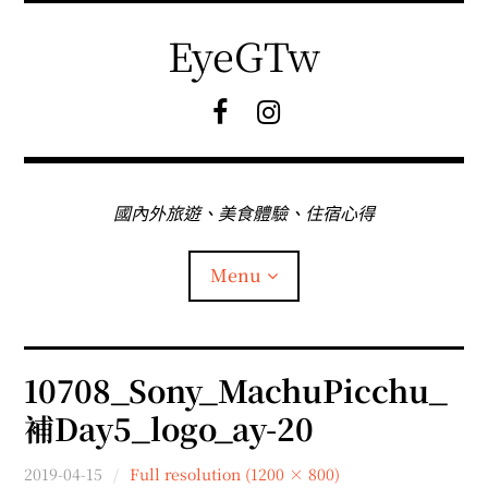
Skip
to
EyeGTw
content
F
I
B
G
粉
絲
專
國內外旅遊、美食體驗、住宿心得
頁
Menu
首頁
10708_Sony_MachuPicchu_
補Day5_logo_ay-20
關於EyeGtw
2019-04-15
Full resolution (1200 × 800)
expan
日本旅遊
child