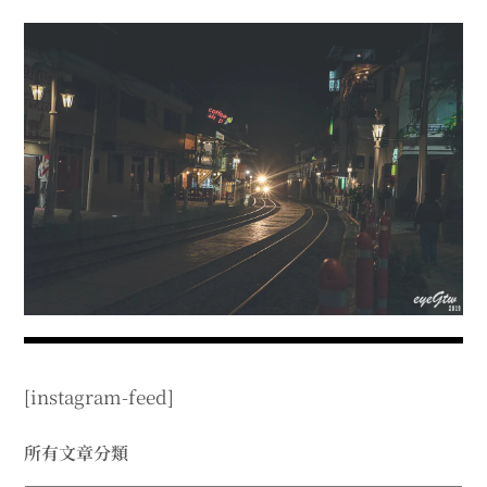
menu
expan
expan
秘魯旅遊
child
child
menu
menu
expan
expan
expan
法國旅遊
child
child
child
menu
menu
menu
expan
expan
expan
expan
國內旅遊
child
child
child
child
menu
menu
menu
menu
expan
expan
expan
expan
店家邀約
child
child
child
child
menu
menu
menu
menu
expan
expan
expan
聯絡我
expan
child
child
child
child
menu
menu
menu
menu
expan
expan
child
child
menu
menu
expan
expan
expan
child
child
child
menu
menu
menu
[instagram-feed]
expan
expan
expan
child
child
child
menu
menu
menu
expan
expan
所有文章分類
child
child
menu
menu