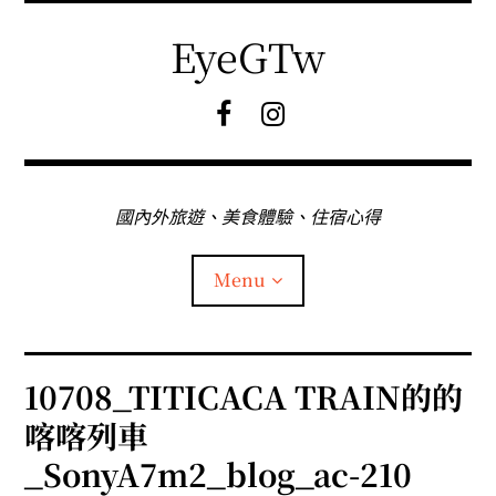
Skip
to
EyeGTw
content
F
I
B
G
粉
絲
專
國內外旅遊、美食體驗、住宿心得
頁
Menu
首頁
10708_TITICACA TRAIN的的
喀喀列車
關於EyeGtw
_SonyA7m2_blog_ac-210
expan
日本旅遊
child