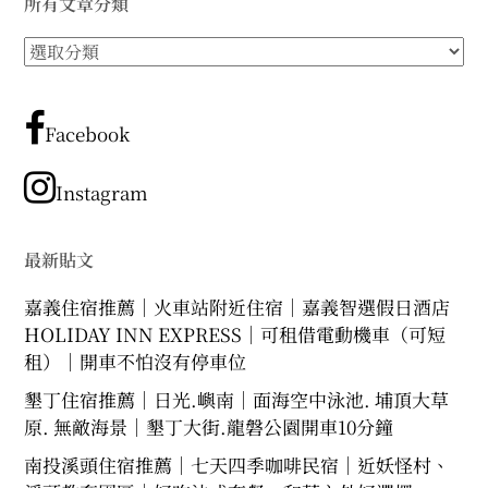
所有文章分類
expan
expan
expan
child
child
child
menu
menu
menu
所
expan
expan
child
child
有
menu
menu
文
expan
expan
child
child
menu
menu
章
Facebook
分
expan
expan
child
child
menu
menu
類
Instagram
expan
child
menu
最新貼文
嘉義住宿推薦｜火車站附近住宿｜嘉義智選假日酒店
HOLIDAY INN EXPRESS｜可租借電動機車（可短
租）｜開車不怕沒有停車位
墾丁住宿推薦｜日光.嶼南｜面海空中泳池. 埔頂大草
原. 無敵海景｜墾丁大街.龍磐公園開車10分鐘
南投溪頭住宿推薦｜七天四季咖啡民宿｜近妖怪村、