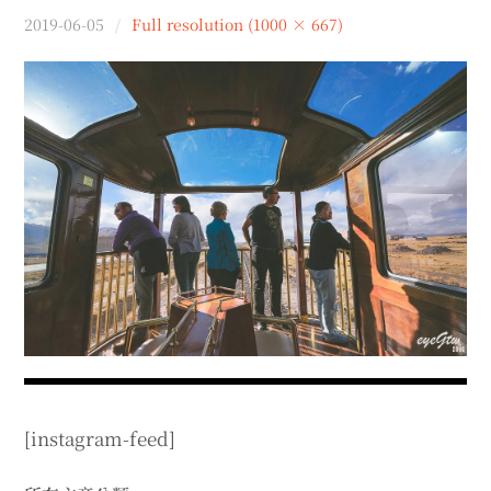
menu
2019-06-05
Full resolution (1000 × 667)
expan
expan
秘魯旅遊
child
child
menu
menu
expan
expan
expan
法國旅遊
child
child
child
menu
menu
menu
expan
expan
expan
expan
國內旅遊
child
child
child
child
menu
menu
menu
menu
expan
expan
expan
expan
店家邀約
child
child
child
child
menu
menu
menu
menu
expan
expan
expan
聯絡我
expan
child
child
child
child
menu
menu
menu
menu
expan
expan
child
child
menu
menu
expan
expan
expan
child
child
child
menu
menu
menu
expan
expan
expan
child
child
child
menu
menu
menu
[instagram-feed]
expan
expan
child
child
menu
menu