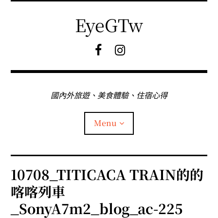
Skip
to
EyeGTw
content
F
I
B
G
粉
絲
專
國內外旅遊、美食體驗、住宿心得
頁
Menu
首頁
10708_TITICACA TRAIN的的
喀喀列車
關於EyeGtw
_SonyA7m2_blog_ac-225
expan
日本旅遊
child