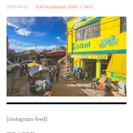
menu
2019-06-05
Full resolution (1000 × 667)
expan
expan
秘魯旅遊
child
child
menu
menu
expan
expan
expan
法國旅遊
child
child
child
menu
menu
menu
expan
expan
expan
expan
國內旅遊
child
child
child
child
menu
menu
menu
menu
expan
expan
expan
expan
店家邀約
child
child
child
child
menu
menu
menu
menu
expan
expan
expan
聯絡我
expan
child
child
child
child
menu
menu
menu
menu
expan
expan
child
child
menu
menu
expan
expan
expan
child
child
child
menu
menu
menu
expan
expan
expan
child
child
child
menu
menu
menu
[instagram-feed]
expan
expan
child
child
menu
menu