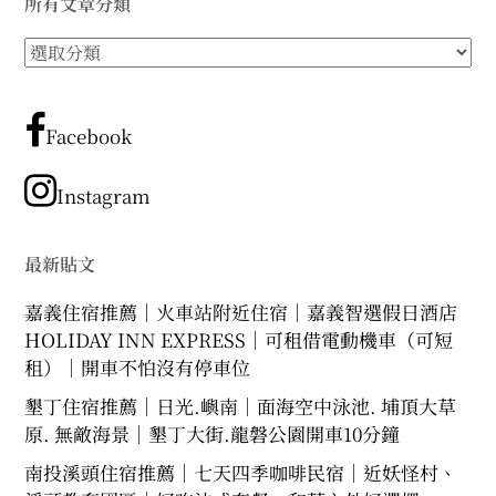
所有文章分類
expan
expan
expan
child
child
child
menu
menu
menu
所
expan
expan
child
child
有
menu
menu
文
expan
expan
child
child
menu
menu
章
Facebook
分
expan
expan
child
child
menu
menu
類
Instagram
expan
child
menu
最新貼文
嘉義住宿推薦｜火車站附近住宿｜嘉義智選假日酒店
HOLIDAY INN EXPRESS｜可租借電動機車（可短
租）｜開車不怕沒有停車位
墾丁住宿推薦｜日光.嶼南｜面海空中泳池. 埔頂大草
原. 無敵海景｜墾丁大街.龍磐公園開車10分鐘
南投溪頭住宿推薦｜七天四季咖啡民宿｜近妖怪村、