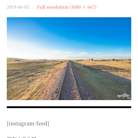
menu
2019-06-05
Full resolution (1000 × 667)
expan
expan
秘魯旅遊
child
child
menu
menu
expan
expan
expan
法國旅遊
child
child
child
menu
menu
menu
expan
expan
expan
expan
國內旅遊
child
child
child
child
menu
menu
menu
menu
expan
expan
expan
expan
店家邀約
child
child
child
child
menu
menu
menu
menu
expan
expan
expan
聯絡我
expan
child
child
child
child
menu
menu
menu
menu
expan
expan
child
child
menu
menu
expan
expan
expan
child
child
child
menu
menu
menu
expan
expan
expan
child
child
child
menu
menu
menu
[instagram-feed]
expan
expan
child
child
menu
menu