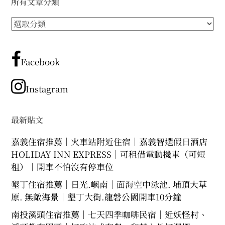
所有文章分類
expan
expan
expan
child
child
child
menu
menu
menu
所
expan
expan
child
child
有
menu
menu
文
expan
expan
child
child
menu
menu
章
Facebook
分
expan
expan
child
child
menu
menu
類
Instagram
expan
child
menu
最新貼文
嘉義住宿推薦｜火車站附近住宿｜嘉義智選假日酒店
HOLIDAY INN EXPRESS｜可租借電動機車（可短
租）｜開車不怕沒有停車位
墾丁住宿推薦｜日光.嶼南｜面海空中泳池. 埔頂大草
原. 無敵海景｜墾丁大街.龍磐公園開車10分鐘
南投溪頭住宿推薦｜七天四季咖啡民宿｜近妖怪村、