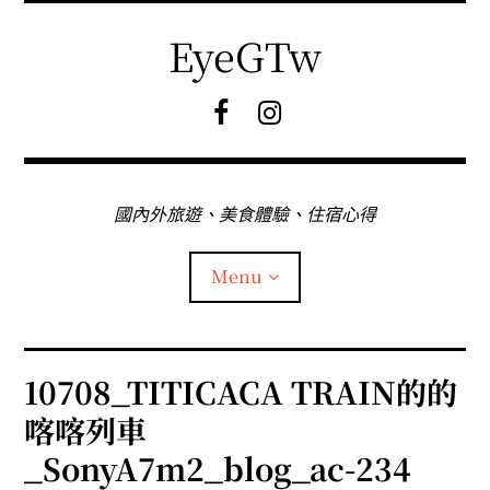
Skip
to
EyeGTw
content
F
I
B
G
粉
絲
專
國內外旅遊、美食體驗、住宿心得
頁
Menu
首頁
10708_TITICACA TRAIN的的
喀喀列車
關於EyeGtw
_SonyA7m2_blog_ac-234
expan
日本旅遊
child