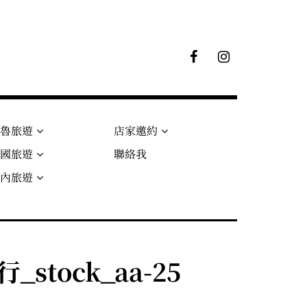
F
I
B
G
粉
絲
專
頁
秘魯旅遊
店家邀約
法國旅遊
聯絡我
國內旅遊
_stock_aa-25