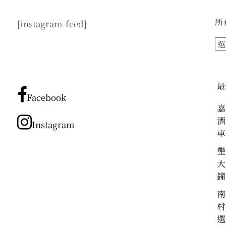
所
[instagram-feed]
所
有
文
章
最
分
Facebook
類
嘉
酒
Instagram
車
墾
大
鐘
南
村
選