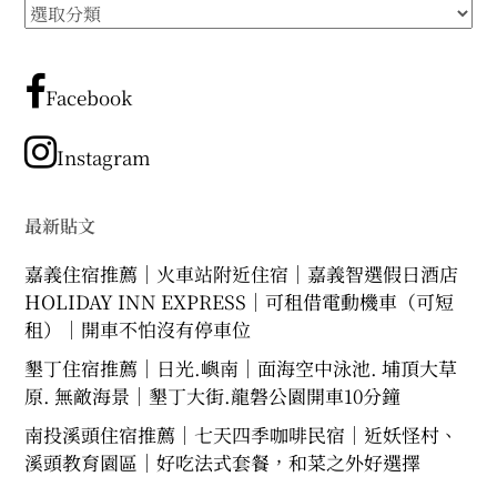
所
expan
expan
expan
child
child
child
menu
menu
menu
有
文
expan
expan
child
child
menu
menu
章
Facebook
expan
expan
分
child
child
menu
menu
類
Instagram
expan
expan
child
child
menu
menu
expan
最新貼文
child
menu
嘉義住宿推薦｜火車站附近住宿｜嘉義智選假日酒店
HOLIDAY INN EXPRESS｜可租借電動機車（可短
租）｜開車不怕沒有停車位
墾丁住宿推薦｜日光.嶼南｜面海空中泳池. 埔頂大草
原. 無敵海景｜墾丁大街.龍磐公園開車10分鐘
南投溪頭住宿推薦｜七天四季咖啡民宿｜近妖怪村、
溪頭教育園區｜好吃法式套餐，和菜之外好選擇