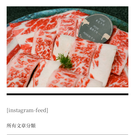
menu
expan
expan
秘魯旅遊
child
child
menu
menu
expan
expan
expan
法國旅遊
child
child
child
menu
menu
menu
expan
expan
expan
expan
國內旅遊
child
child
child
child
menu
menu
menu
menu
expan
expan
expan
expan
店家邀約
child
child
child
child
menu
menu
menu
menu
expan
expan
expan
聯絡我
expan
child
child
child
child
menu
menu
menu
menu
expan
expan
child
child
menu
menu
expan
expan
expan
child
child
child
menu
menu
menu
[instagram-feed]
expan
expan
expan
child
child
child
menu
menu
menu
expan
expan
所有文章分類
child
child
menu
menu