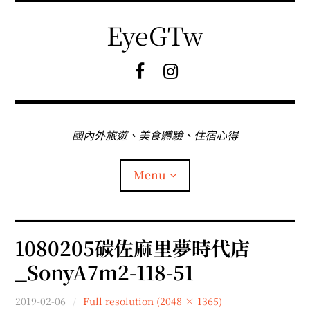
Skip
to
EyeGTw
content
F
I
B
G
粉
絲
專
國內外旅遊、美食體驗、住宿心得
頁
Menu
首頁
1080205碳佐麻里夢時代店
_SonyA7m2-118-51
關於EyeGtw
2019-02-06
Full resolution (2048 × 1365)
expan
日本旅遊
child