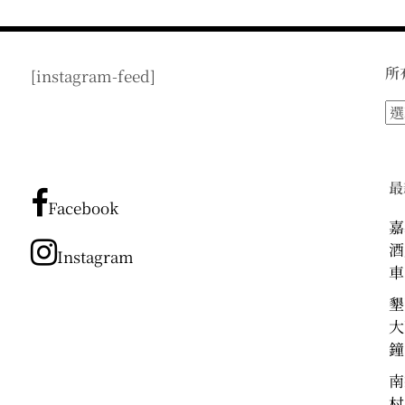
所
[instagram-feed]
所
有
文
章
最
分
Facebook
類
嘉
酒
Instagram
車
墾
大
鐘
南
村