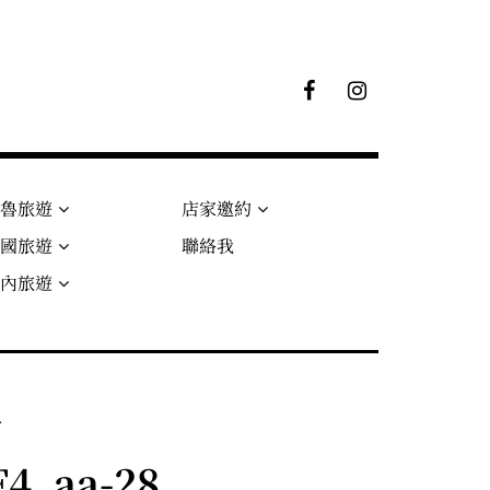
F
I
B
G
粉
絲
專
頁
秘魯旅遊
店家邀約
法國旅遊
聯絡我
國內旅遊
館
4_aa-28