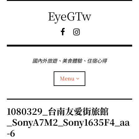
Skip
to
EyeGTw
content
F
I
B
G
粉
絲
專
國內外旅遊、美食體驗、住宿心得
頁
Menu
首頁
1080329_台南友愛街旅館
_SonyA7M2_Sony1635F4_aa
關於EyeGtw
-6
expan
日本旅遊
child