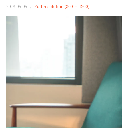
menu
2019-05-05
Full resolution (800 × 1200)
expan
expan
秘魯旅遊
child
child
menu
menu
expan
expan
expan
法國旅遊
child
child
child
menu
menu
menu
expan
expan
expan
expan
國內旅遊
child
child
child
child
menu
menu
menu
menu
expan
expan
expan
expan
店家邀約
child
child
child
child
menu
menu
menu
menu
expan
expan
expan
聯絡我
expan
child
child
child
child
menu
menu
menu
menu
expan
expan
child
child
menu
menu
expan
expan
expan
child
child
child
menu
menu
menu
expan
expan
expan
child
child
child
menu
menu
menu
expan
expan
child
child
menu
menu