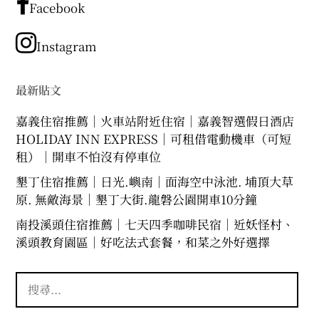
章
Facebook
分
類
Instagram
最新貼文
嘉義住宿推薦｜火車站附近住宿｜嘉義智選假日酒店
HOLIDAY INN EXPRESS｜可租借電動機車（可短
租）｜開車不怕沒有停車位
墾丁住宿推薦｜日光.嶼南｜面海空中泳池. 埔頂大草
原. 無敵海景｜墾丁大街.龍磐公園開車10分鐘
南投溪頭住宿推薦｜七天四季咖啡民宿｜近妖怪村、
溪頭教育園區｜好吃法式套餐，和菜之外好選擇
搜
尋
關