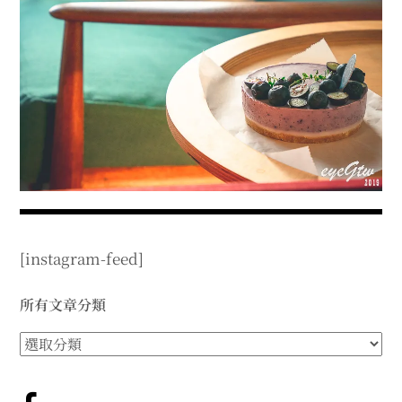
expan
expan
expan
child
child
child
menu
menu
menu
expan
expan
child
child
menu
menu
expan
expan
child
child
menu
menu
expan
expan
child
child
menu
menu
expan
child
menu
[instagram-feed]
所有文章分類
所
有
文