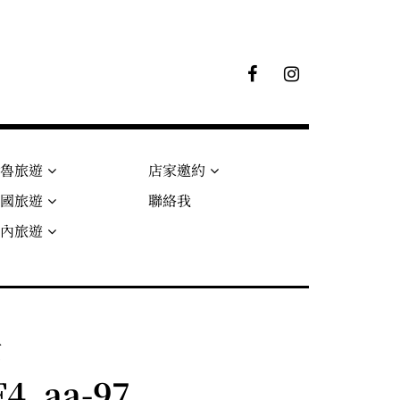
F
I
B
G
粉
絲
專
頁
秘魯旅遊
店家邀約
法國旅遊
聯絡我
國內旅遊
館
4_aa-97