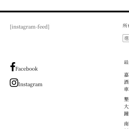
所
[instagram-feed]
所
有
文
章
最
分
Facebook
類
嘉
酒
Instagram
車
墾
大
鐘
南