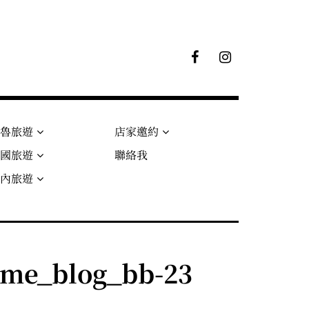
F
I
B
G
粉
絲
專
頁
秘魯旅遊
店家邀約
法國旅遊
聯絡我
國內旅遊
me_blog_bb-23