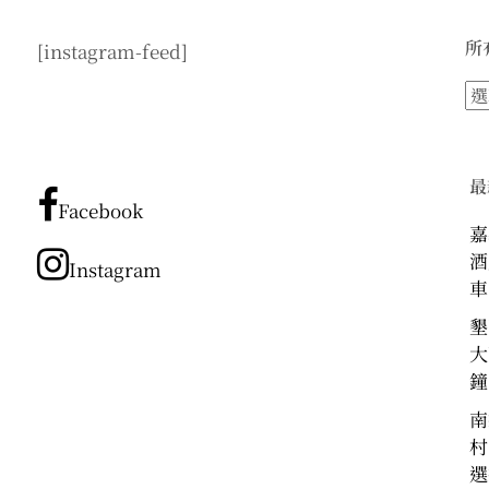
所
[instagram-feed]
所
有
文
章
最
分
Facebook
類
嘉
酒
Instagram
車
墾
大
鐘
南
村
選