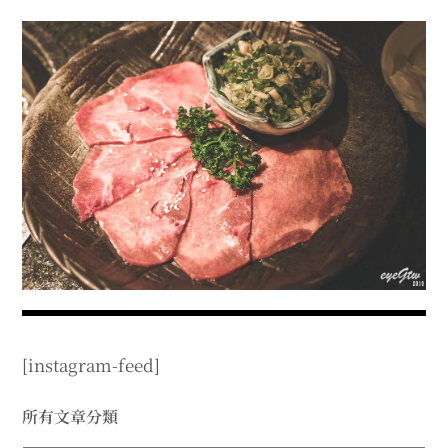
menu
expan
expan
秘魯旅遊
child
child
menu
menu
expan
expan
expan
法國旅遊
child
child
child
menu
menu
menu
expan
expan
expan
expan
國內旅遊
child
child
child
child
menu
menu
menu
menu
expan
expan
expan
expan
店家邀約
child
child
child
child
menu
menu
menu
menu
expan
expan
expan
聯絡我
expan
child
child
child
child
menu
menu
menu
menu
expan
expan
child
child
menu
menu
expan
expan
expan
child
child
child
menu
menu
menu
[instagram-feed]
expan
expan
expan
child
child
child
menu
menu
menu
expan
expan
所有文章分類
child
child
menu
menu