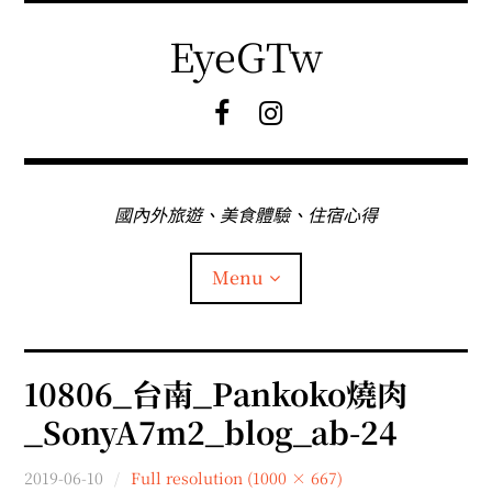
Skip
to
EyeGTw
content
F
I
B
G
粉
絲
專
國內外旅遊、美食體驗、住宿心得
頁
Menu
首頁
10806_台南_Pankoko燒肉
_SonyA7m2_blog_ab-24
關於EyeGtw
2019-06-10
Full resolution (1000 × 667)
expan
日本旅遊
child