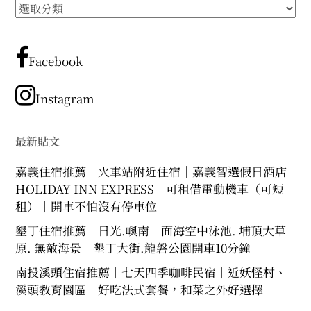
所
expan
expan
expan
child
child
child
menu
menu
menu
有
文
expan
expan
child
child
menu
menu
章
Facebook
expan
expan
分
child
child
menu
menu
類
Instagram
expan
expan
child
child
menu
menu
expan
最新貼文
child
menu
嘉義住宿推薦｜火車站附近住宿｜嘉義智選假日酒店
HOLIDAY INN EXPRESS｜可租借電動機車（可短
租）｜開車不怕沒有停車位
墾丁住宿推薦｜日光.嶼南｜面海空中泳池. 埔頂大草
原. 無敵海景｜墾丁大街.龍磐公園開車10分鐘
南投溪頭住宿推薦｜七天四季咖啡民宿｜近妖怪村、
溪頭教育園區｜好吃法式套餐，和菜之外好選擇