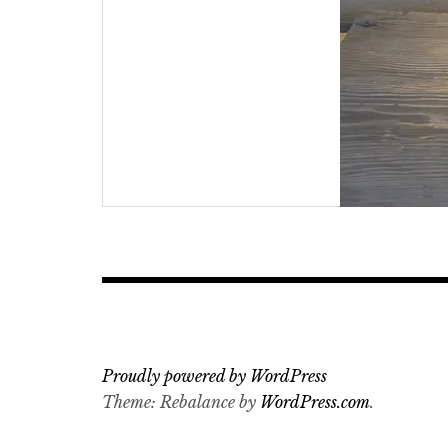
Proudly powered by WordPress
Theme: Rebalance by
WordPress.com
.