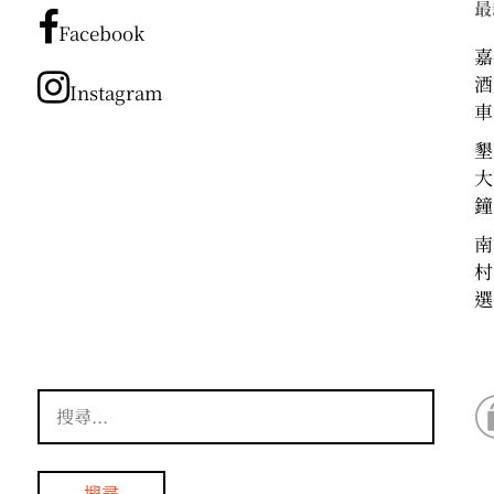
最
分
Facebook
類
嘉
酒
Instagram
車
墾
大
鐘
南
村
選
搜
尋
關
鍵