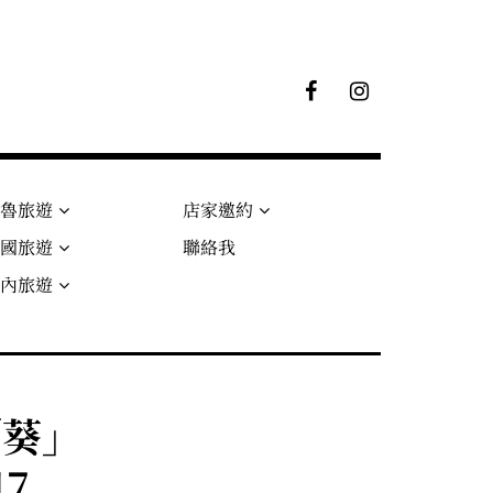
F
I
B
G
粉
絲
專
頁
秘魯旅遊
店家邀約
法國旅遊
聯絡我
國內旅遊
「葵」
17