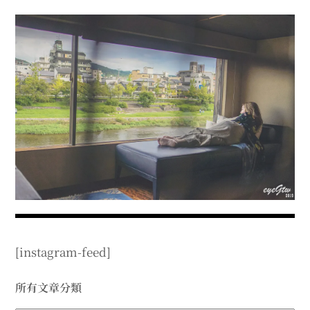
menu
expan
expan
秘魯旅遊
child
child
menu
menu
expan
expan
expan
法國旅遊
child
child
child
menu
menu
menu
expan
expan
expan
expan
國內旅遊
child
child
child
child
menu
menu
menu
menu
expan
expan
expan
expan
店家邀約
child
child
child
child
menu
menu
menu
menu
expan
expan
expan
聯絡我
expan
child
child
child
child
menu
menu
menu
menu
expan
expan
child
child
menu
menu
expan
expan
expan
child
child
child
menu
menu
menu
[instagram-feed]
expan
expan
expan
child
child
child
menu
menu
menu
expan
expan
所有文章分類
child
child
menu
menu