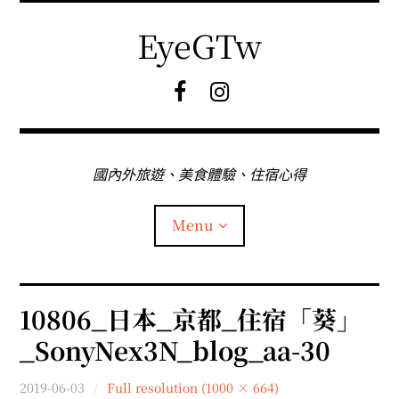
Skip
to
EyeGTw
content
F
I
B
G
粉
絲
專
國內外旅遊、美食體驗、住宿心得
頁
Menu
首頁
10806_日本_京都_住宿「葵」
_SonyNex3N_blog_aa-30
關於EyeGtw
2019-06-03
Full resolution (1000 × 664)
expan
日本旅遊
child