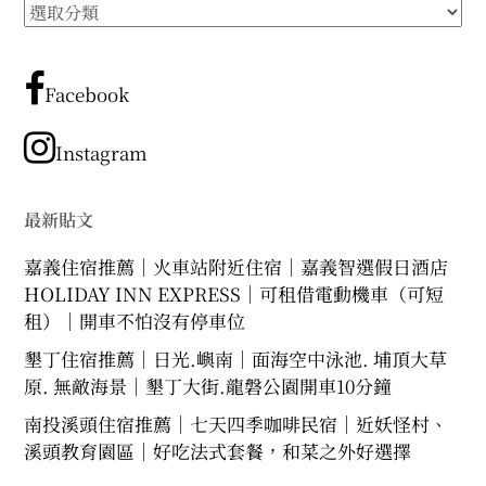
所
expan
expan
expan
child
child
child
menu
menu
menu
有
文
expan
expan
child
child
menu
menu
章
Facebook
expan
expan
分
child
child
menu
menu
類
Instagram
expan
expan
child
child
menu
menu
expan
最新貼文
child
menu
嘉義住宿推薦｜火車站附近住宿｜嘉義智選假日酒店
HOLIDAY INN EXPRESS｜可租借電動機車（可短
租）｜開車不怕沒有停車位
墾丁住宿推薦｜日光.嶼南｜面海空中泳池. 埔頂大草
原. 無敵海景｜墾丁大街.龍磐公園開車10分鐘
南投溪頭住宿推薦｜七天四季咖啡民宿｜近妖怪村、
溪頭教育園區｜好吃法式套餐，和菜之外好選擇