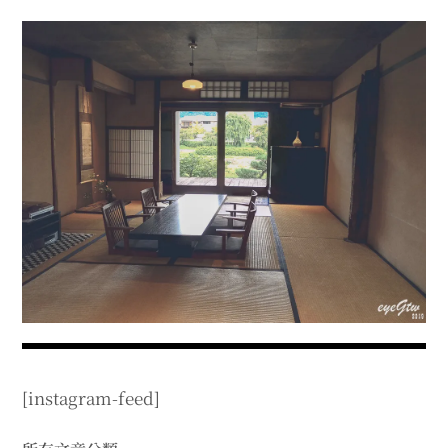
menu
expan
expan
秘魯旅遊
child
child
menu
menu
expan
expan
expan
法國旅遊
child
child
child
menu
menu
menu
expan
expan
expan
expan
國內旅遊
child
child
child
child
menu
menu
menu
menu
expan
expan
expan
expan
店家邀約
child
child
child
child
menu
menu
menu
menu
expan
expan
expan
聯絡我
expan
child
child
child
child
menu
menu
menu
menu
expan
expan
child
child
menu
menu
expan
expan
expan
child
child
child
menu
menu
menu
expan
expan
expan
child
child
child
menu
menu
menu
[instagram-feed]
expan
expan
child
child
menu
menu