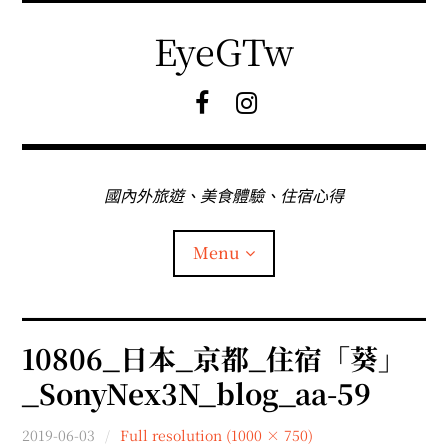
Skip
to
EyeGTw
content
F
I
B
G
粉
絲
專
國內外旅遊、美食體驗、住宿心得
頁
Menu
首頁
10806_日本_京都_住宿「葵」
_SonyNex3N_blog_aa-59
關於EyeGtw
2019-06-03
Full resolution (1000 × 750)
expan
日本旅遊
child