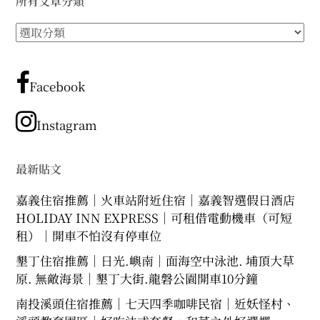
所有文章分類
expan
expan
expan
child
child
child
menu
menu
menu
所
expan
expan
child
child
有
menu
menu
文
expan
expan
child
child
menu
章
menu
Facebook
分
expan
expan
child
child
menu
menu
類
Instagram
expan
child
menu
最新貼文
嘉義住宿推薦｜火車站附近住宿｜嘉義智選假日酒店
HOLIDAY INN EXPRESS｜可租借電動機車（可短
租）｜開車不怕沒有停車位
墾丁住宿推薦｜日光.嶼南｜面海空中泳池. 埔頂大草
原. 無敵海景｜墾丁大街.龍磐公園開車10分鐘
南投溪頭住宿推薦｜七天四季咖啡民宿｜近妖怪村、