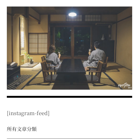
menu
expan
expan
秘魯旅遊
child
child
menu
menu
expan
expan
expan
法國旅遊
child
child
child
menu
menu
menu
expan
expan
expan
expan
國內旅遊
child
child
child
child
menu
menu
menu
menu
expan
expan
expan
expan
店家邀約
child
child
child
child
menu
menu
menu
menu
expan
expan
expan
聯絡我
expan
child
child
child
child
menu
menu
menu
menu
expan
expan
child
child
menu
menu
expan
expan
expan
child
child
child
menu
menu
menu
[instagram-feed]
expan
expan
expan
child
child
child
menu
menu
menu
expan
expan
所有文章分類
child
child
menu
menu