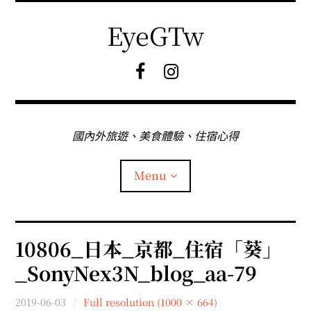
Skip
to
EyeGTw
content
F
I
B
G
粉
絲
專
國內外旅遊、美食體驗、住宿心得
頁
Menu
首頁
10806_日本_京都_住宿「葵」
_SonyNex3N_blog_aa-79
關於EyeGtw
2019-06-03
Full resolution (1000 × 664)
expan
日本旅遊
child