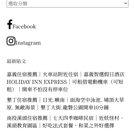
所
expan
expan
expan
child
child
child
menu
menu
menu
有
文
expan
expan
child
child
menu
menu
章
Facebook
expan
expan
分
child
child
menu
menu
類
Instagram
expan
expan
child
child
menu
menu
expan
最新貼文
child
menu
嘉義住宿推薦｜火車站附近住宿｜嘉義智選假日酒店
HOLIDAY INN EXPRESS｜可租借電動機車（可短
租）｜開車不怕沒有停車位
墾丁住宿推薦｜日光.嶼南｜面海空中泳池. 埔頂大草
原. 無敵海景｜墾丁大街.龍磐公園開車10分鐘
南投溪頭住宿推薦｜七天四季咖啡民宿｜近妖怪村、
溪頭教育園區｜好吃法式套餐，和菜之外好選擇