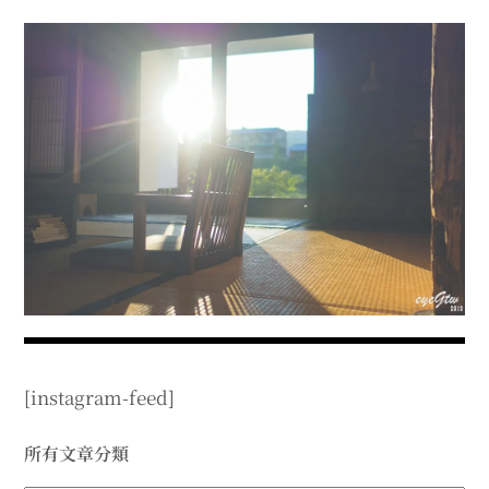
menu
expan
expan
秘魯旅遊
child
child
menu
menu
expan
expan
expan
法國旅遊
child
child
child
menu
menu
menu
expan
expan
expan
expan
國內旅遊
child
child
child
child
menu
menu
menu
menu
expan
expan
expan
expan
店家邀約
child
child
child
child
menu
menu
menu
menu
expan
expan
expan
聯絡我
expan
child
child
child
child
menu
menu
menu
menu
expan
expan
child
child
menu
menu
expan
expan
expan
child
child
child
menu
menu
menu
[instagram-feed]
expan
expan
expan
child
child
child
menu
menu
menu
expan
expan
所有文章分類
child
child
menu
menu