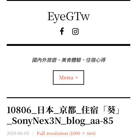
Skip
to
EyeGTw
content
F
I
B
G
粉
絲
專
國內外旅遊、美食體驗、住宿心得
頁
Menu
首頁
10806_日本_京都_住宿「葵」
_SonyNex3N_blog_aa-85
關於EyeGtw
2019-06-03
Full resolution (1000 × 664)
expan
日本旅遊
child