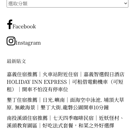
所
expan
expan
expan
child
child
child
menu
menu
menu
有
文
expan
expan
child
child
menu
menu
章
Facebook
expan
expan
分
child
child
menu
menu
類
Instagram
expan
expan
child
child
menu
menu
expan
最新貼文
child
menu
嘉義住宿推薦｜火車站附近住宿｜嘉義智選假日酒店
HOLIDAY INN EXPRESS｜可租借電動機車（可短
租）｜開車不怕沒有停車位
墾丁住宿推薦｜日光.嶼南｜面海空中泳池. 埔頂大草
原. 無敵海景｜墾丁大街.龍磐公園開車10分鐘
南投溪頭住宿推薦｜七天四季咖啡民宿｜近妖怪村、
溪頭教育園區｜好吃法式套餐，和菜之外好選擇