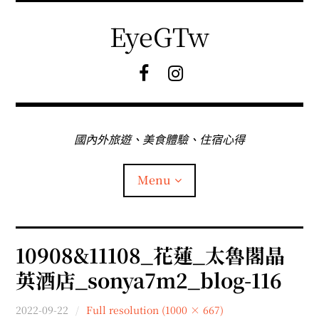
Skip
to
EyeGTw
content
F
I
B
G
粉
絲
專
國內外旅遊、美食體驗、住宿心得
頁
Menu
首頁
10908&11108_花蓮_太魯閣晶
英酒店_sonya7m2_blog-116
關於EyeGtw
2022-09-22
Full resolution (1000 × 667)
expan
日本旅遊
child