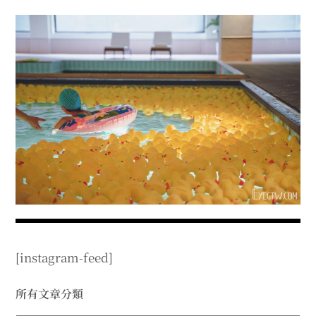
menu
expan
expan
秘魯旅遊
child
child
menu
menu
expan
expan
expan
法國旅遊
child
child
child
menu
menu
menu
expan
expan
expan
expan
國內旅遊
child
child
child
child
menu
menu
menu
menu
expan
expan
expan
expan
店家邀約
child
child
child
child
menu
menu
menu
menu
expan
expan
expan
聯絡我
expan
child
child
child
child
menu
menu
menu
menu
expan
expan
child
child
menu
menu
expan
expan
expan
child
child
child
menu
menu
menu
[instagram-feed]
expan
expan
expan
child
child
child
menu
menu
menu
expan
expan
所有文章分類
child
child
menu
menu