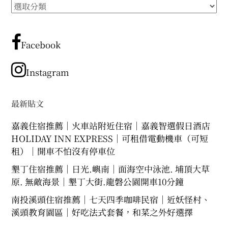
所
expan
expan
expan
child
child
child
menu
menu
menu
有
文
expan
expan
child
child
menu
menu
章
Facebook
expan
expan
分
child
child
menu
menu
類
Instagram
expan
expan
child
child
menu
menu
expan
最新貼文
child
menu
嘉義住宿推薦｜火車站附近住宿｜嘉義智選假日酒店
HOLIDAY INN EXPRESS｜可租借電動機車（可短
租）｜開車不怕沒有停車位
墾丁住宿推薦｜日光.嶼南｜面海空中泳池. 埔頂大草
原. 無敵海景｜墾丁大街.龍磐公園開車10分鐘
南投溪頭住宿推薦｜七天四季咖啡民宿｜近妖怪村、
溪頭教育園區｜好吃法式套餐，和菜之外好選擇