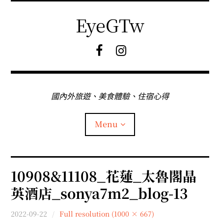
Skip
to
EyeGTw
content
F
I
B
G
粉
絲
專
國內外旅遊、美食體驗、住宿心得
頁
Menu
首頁
10908&11108_花蓮_太魯閣晶
英酒店_sonya7m2_blog-13
關於EyeGtw
2022-09-22
Full resolution (1000 × 667)
expan
日本旅遊
child