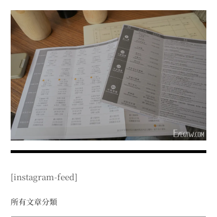
menu
expan
expan
秘魯旅遊
child
child
menu
menu
expan
expan
expan
法國旅遊
child
child
child
menu
menu
menu
expan
expan
expan
expan
國內旅遊
child
child
child
child
menu
menu
menu
menu
expan
expan
expan
expan
店家邀約
child
child
child
child
menu
menu
menu
menu
expan
expan
expan
聯絡我
expan
child
child
child
child
menu
menu
menu
menu
expan
expan
child
child
menu
menu
expan
expan
expan
child
child
child
menu
menu
menu
[instagram-feed]
expan
expan
expan
child
child
child
menu
menu
menu
expan
expan
所有文章分類
child
child
menu
menu