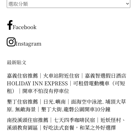
所
expan
expan
expan
child
child
child
menu
menu
menu
有
文
expan
expan
child
child
menu
menu
章
Facebook
expan
expan
分
child
child
menu
menu
類
Instagram
expan
expan
child
child
menu
menu
expan
最新貼文
child
menu
嘉義住宿推薦｜火車站附近住宿｜嘉義智選假日酒店
HOLIDAY INN EXPRESS｜可租借電動機車（可短
租）｜開車不怕沒有停車位
墾丁住宿推薦｜日光.嶼南｜面海空中泳池. 埔頂大草
原. 無敵海景｜墾丁大街.龍磐公園開車10分鐘
南投溪頭住宿推薦｜七天四季咖啡民宿｜近妖怪村、
溪頭教育園區｜好吃法式套餐，和菜之外好選擇