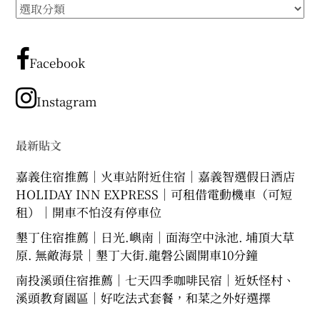
所
expan
expan
expan
child
child
child
menu
menu
menu
有
文
expan
expan
child
child
menu
menu
章
Facebook
expan
expan
分
child
child
menu
menu
類
Instagram
expan
expan
child
child
menu
menu
expan
最新貼文
child
menu
嘉義住宿推薦｜火車站附近住宿｜嘉義智選假日酒店
HOLIDAY INN EXPRESS｜可租借電動機車（可短
租）｜開車不怕沒有停車位
墾丁住宿推薦｜日光.嶼南｜面海空中泳池. 埔頂大草
原. 無敵海景｜墾丁大街.龍磐公園開車10分鐘
南投溪頭住宿推薦｜七天四季咖啡民宿｜近妖怪村、
溪頭教育園區｜好吃法式套餐，和菜之外好選擇