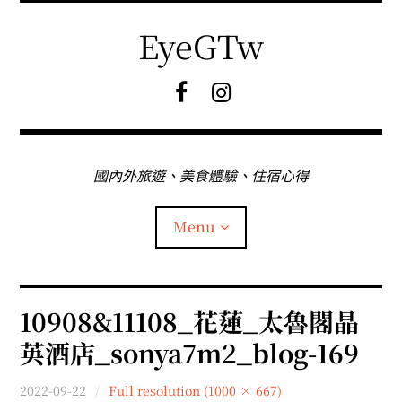
Skip
to
EyeGTw
content
F
I
B
G
粉
絲
專
國內外旅遊、美食體驗、住宿心得
頁
Menu
首頁
10908&11108_花蓮_太魯閣晶
英酒店_sonya7m2_blog-169
關於EyeGtw
2022-09-22
Full resolution (1000 × 667)
expan
日本旅遊
child