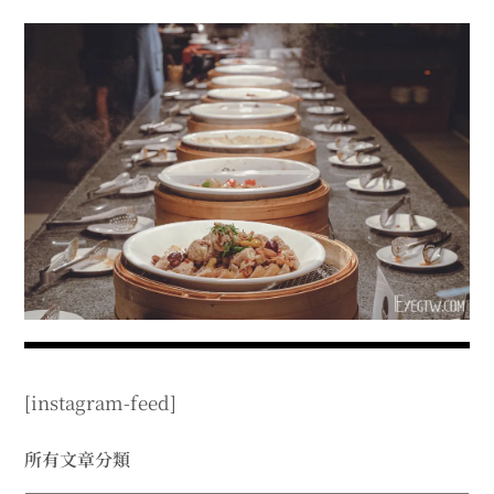
menu
expan
expan
秘魯旅遊
child
child
menu
menu
expan
expan
expan
法國旅遊
child
child
child
menu
menu
menu
expan
expan
expan
expan
國內旅遊
child
child
child
child
menu
menu
menu
menu
expan
expan
expan
expan
店家邀約
child
child
child
child
menu
menu
menu
menu
expan
expan
expan
聯絡我
expan
child
child
child
child
menu
menu
menu
menu
expan
expan
child
child
menu
menu
expan
expan
expan
child
child
child
menu
menu
menu
[instagram-feed]
expan
expan
expan
child
child
child
menu
menu
menu
expan
expan
所有文章分類
child
child
menu
menu