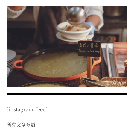
menu
expan
expan
秘魯旅遊
child
child
menu
menu
expan
expan
expan
法國旅遊
child
child
child
menu
menu
menu
expan
expan
expan
expan
國內旅遊
child
child
child
child
menu
menu
menu
menu
expan
expan
expan
expan
店家邀約
child
child
child
child
menu
menu
menu
menu
expan
expan
expan
聯絡我
expan
child
child
child
child
menu
menu
menu
menu
expan
expan
child
child
menu
menu
expan
expan
expan
child
child
child
menu
menu
menu
[instagram-feed]
expan
expan
expan
child
child
child
menu
menu
menu
expan
expan
所有文章分類
child
child
menu
menu