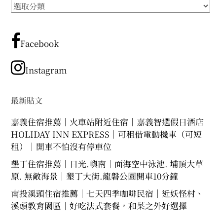
所
expan
expan
expan
child
child
child
menu
menu
menu
有
文
expan
expan
child
child
menu
menu
章
Facebook
expan
expan
分
child
child
menu
menu
類
Instagram
expan
expan
child
child
menu
menu
expan
最新貼文
child
menu
嘉義住宿推薦｜火車站附近住宿｜嘉義智選假日酒店
HOLIDAY INN EXPRESS｜可租借電動機車（可短
租）｜開車不怕沒有停車位
墾丁住宿推薦｜日光.嶼南｜面海空中泳池. 埔頂大草
原. 無敵海景｜墾丁大街.龍磐公園開車10分鐘
南投溪頭住宿推薦｜七天四季咖啡民宿｜近妖怪村、
溪頭教育園區｜好吃法式套餐，和菜之外好選擇