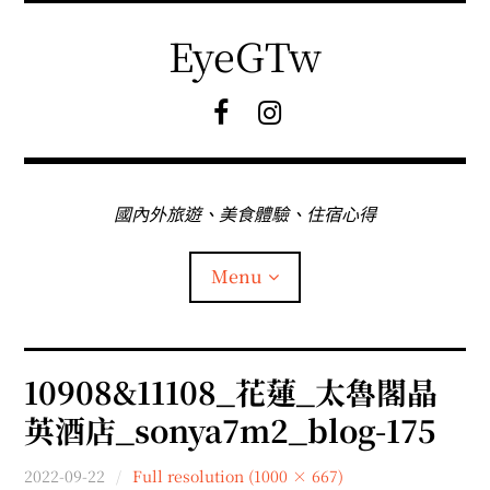
Skip
to
EyeGTw
content
F
I
B
G
粉
絲
專
國內外旅遊、美食體驗、住宿心得
頁
Menu
首頁
10908&11108_花蓮_太魯閣晶
英酒店_sonya7m2_blog-175
關於EyeGtw
2022-09-22
Full resolution (1000 × 667)
expan
日本旅遊
child