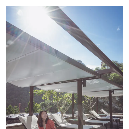
menu
expan
expan
秘魯旅遊
child
child
menu
menu
expan
expan
expan
法國旅遊
child
child
child
menu
menu
menu
expan
expan
expan
expan
國內旅遊
child
child
child
child
menu
menu
menu
menu
expan
expan
expan
expan
店家邀約
child
child
child
child
menu
menu
menu
menu
expan
expan
expan
聯絡我
expan
child
child
child
child
menu
menu
menu
menu
expan
expan
child
child
menu
menu
expan
expan
expan
child
child
child
menu
menu
menu
expan
expan
expan
child
child
child
menu
menu
menu
expan
expan
child
child
menu
menu