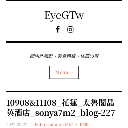
Skip
to
EyeGTw
content
F
I
B
G
粉
絲
專
國內外旅遊、美食體驗、住宿心得
頁
Menu
首頁
10908&11108_花蓮_太魯閣晶
英酒店_sonya7m2_blog-227
關於EyeGtw
2022-09-22
Full resolution (667 × 1000)
expan
日本旅遊
child