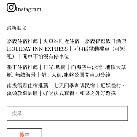
類
Instagram
最新貼文
嘉義住宿推薦｜火車站附近住宿｜嘉義智選假日酒店
HOLIDAY INN EXPRESS｜可租借電動機車（可短
租）｜開車不怕沒有停車位
墾丁住宿推薦｜日光.嶼南｜面海空中泳池. 埔頂大草
原. 無敵海景｜墾丁大街.龍磐公園開車10分鐘
南投溪頭住宿推薦｜七天四季咖啡民宿｜近妖怪村、
溪頭教育園區｜好吃法式套餐，和菜之外好選擇
搜
尋
關
鍵