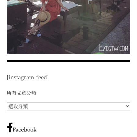
expan
expan
expan
child
child
child
menu
menu
menu
expan
expan
child
child
menu
menu
expan
expan
child
child
menu
menu
expan
expan
child
child
menu
menu
expan
child
menu
[instagram-feed]
所有文章分類
所
有
文
章
Facebook
分