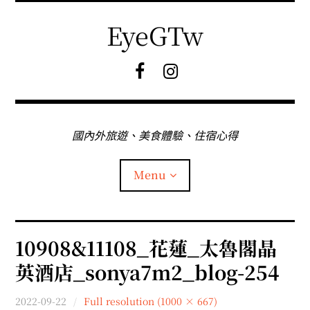
Skip
to
EyeGTw
content
F
I
B
G
粉
絲
專
國內外旅遊、美食體驗、住宿心得
頁
Menu
首頁
10908&11108_花蓮_太魯閣晶
英酒店_sonya7m2_blog-254
關於EyeGtw
2022-09-22
Full resolution (1000 × 667)
expan
日本旅遊
child