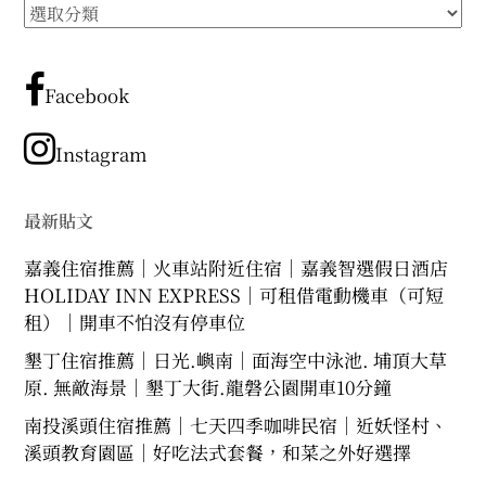
所
expan
expan
expan
child
child
child
menu
menu
menu
有
文
expan
expan
child
child
menu
menu
章
Facebook
expan
expan
分
child
child
menu
menu
類
Instagram
expan
expan
child
child
menu
menu
expan
最新貼文
child
menu
嘉義住宿推薦｜火車站附近住宿｜嘉義智選假日酒店
HOLIDAY INN EXPRESS｜可租借電動機車（可短
租）｜開車不怕沒有停車位
墾丁住宿推薦｜日光.嶼南｜面海空中泳池. 埔頂大草
原. 無敵海景｜墾丁大街.龍磐公園開車10分鐘
南投溪頭住宿推薦｜七天四季咖啡民宿｜近妖怪村、
溪頭教育園區｜好吃法式套餐，和菜之外好選擇