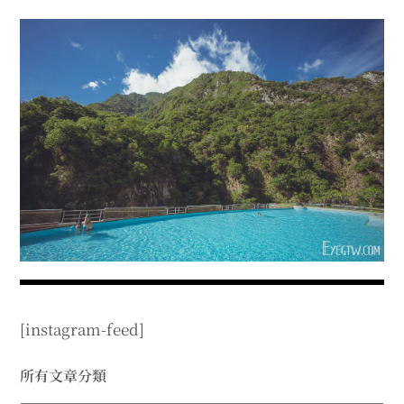
menu
expan
expan
秘魯旅遊
child
child
menu
menu
expan
expan
expan
法國旅遊
child
child
child
menu
menu
menu
expan
expan
expan
expan
國內旅遊
child
child
child
child
menu
menu
menu
menu
expan
expan
expan
expan
店家邀約
child
child
child
child
menu
menu
menu
menu
expan
expan
expan
聯絡我
expan
child
child
child
child
menu
menu
menu
menu
expan
expan
child
child
menu
menu
expan
expan
expan
child
child
child
menu
menu
menu
[instagram-feed]
expan
expan
expan
child
child
child
menu
menu
menu
expan
expan
所有文章分類
child
child
menu
menu