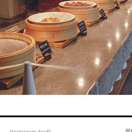
所
[instagram-feed]