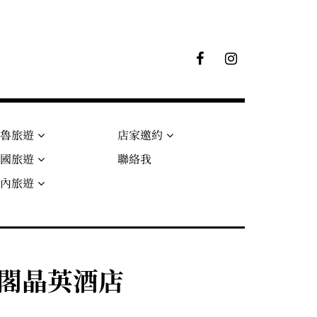
F
I
B
G
粉
絲
專
頁
秘魯旅遊
店家邀約
法國旅遊
聯絡我
國內旅遊
太魯閣晶英酒店