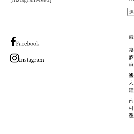
所
有
文
章
最
分
Facebook
類
嘉
酒
Instagram
車
墾
大
鐘
南
村
選