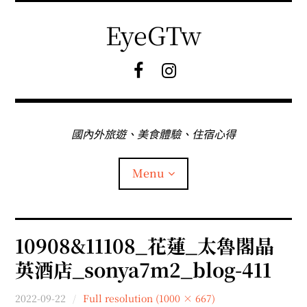
Skip
to
EyeGTw
content
F
I
B
G
粉
絲
專
國內外旅遊、美食體驗、住宿心得
頁
Menu
首頁
10908&11108_花蓮_太魯閣晶
英酒店_sonya7m2_blog-411
關於EyeGtw
2022-09-22
Full resolution (1000 × 667)
expan
日本旅遊
child