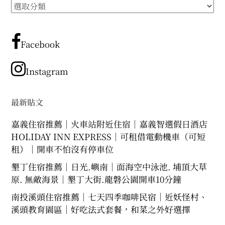
所
expan
expan
expan
child
child
child
menu
menu
menu
有
文
expan
expan
child
child
menu
menu
章
Facebook
expan
expan
分
child
child
menu
menu
類
Instagram
expan
expan
child
child
menu
menu
expan
最新貼文
child
menu
嘉義住宿推薦｜火車站附近住宿｜嘉義智選假日酒店
HOLIDAY INN EXPRESS｜可租借電動機車（可短
租）｜開車不怕沒有停車位
墾丁住宿推薦｜日光.嶼南｜面海空中泳池. 埔頂大草
原. 無敵海景｜墾丁大街.龍磐公園開車10分鐘
南投溪頭住宿推薦｜七天四季咖啡民宿｜近妖怪村、
溪頭教育園區｜好吃法式套餐，和菜之外好選擇