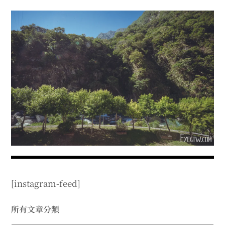
menu
expan
expan
秘魯旅遊
child
child
menu
menu
expan
expan
expan
法國旅遊
child
child
child
menu
menu
menu
expan
expan
expan
expan
國內旅遊
child
child
child
child
menu
menu
menu
menu
expan
expan
expan
expan
店家邀約
child
child
child
child
menu
menu
menu
menu
expan
expan
expan
聯絡我
expan
child
child
child
child
menu
menu
menu
menu
expan
expan
child
child
menu
menu
expan
expan
expan
child
child
child
menu
menu
menu
[instagram-feed]
expan
expan
expan
child
child
child
menu
menu
menu
expan
expan
所有文章分類
child
child
menu
menu