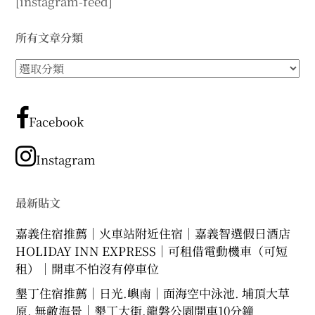
[instagram-feed]
所有文章分類
所
有
文
章
Facebook
分
類
Instagram
最新貼文
嘉義住宿推薦｜火車站附近住宿｜嘉義智選假日酒店
HOLIDAY INN EXPRESS｜可租借電動機車（可短
租）｜開車不怕沒有停車位
墾丁住宿推薦｜日光.嶼南｜面海空中泳池. 埔頂大草
原. 無敵海景｜墾丁大街.龍磐公園開車10分鐘