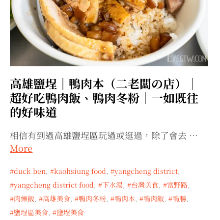
高雄鹽埕｜鴨肉本（二老闆の店）｜
超好吃鴨肉飯、鴨肉冬粉｜一如既往
的好味道
相信有到過高雄鹽埕區玩過或逛過，除了會去 …
More
duck ben
,
kaohsiung food
,
yangcheng district
,
yangcheng district food
,
下水湯
,
台灣美食
,
富野路
,
肉燥飯
,
高雄美食
,
鴨肉冬粉
,
鴨肉本
,
鴨肉飯
,
鴨腸
,
鹽埕區美食
,
鹽埕美食