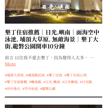
墾丁住宿推薦｜日光.嶼南｜面海空中
泳池. 埔頂大草原. 無敵海景｜墾丁大
街.龍磐公園開車10分鐘
前言 以往我不愛去墾丁，因為覺得人太多， …
More
埔頂大草原
,
埔頂路民宿
,
墾丁住宿
,
墾丁住宿心得
,
墾丁住宿推薦
,
嶼南館
,
日光.嶼南
,
日光嶼南
,
日光館
,
田中漁夫
,
空中泳池
,
龍磐公園