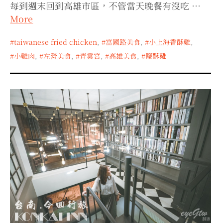
每到週末回到高雄市區，不管當天晚餐有沒吃 …
More
taiwanese fried chicken
,
富國路美食
,
小上海香酥雞
,
小雞肉
,
左營美食
,
青雲宮
,
高雄美食
,
鹽酥雞