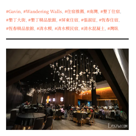
Gavin
,
Wandering Walls
,
住宿推薦
,
南灣
,
墾丁住宿
,
墾丁大街
,
墾丁精品旅館
,
屏東住宿
,
張淑征
,
恆春住宿
,
恆春精品旅館
,
清水模
,
清水模民宿
,
清水混凝土
,
灣臥