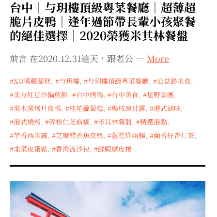
台中｜与玥樓頂級粵菜餐廳｜超薄超
脆片皮鴨｜逢年過節帶長輩小孩聚餐
的絕佳選擇｜2020榮獲米其林餐盤
前言 在2020.12.31這天，跟老公 …
More
XO醬蘿蔔糕
,
与玥樓
,
与玥樓頂級粵菜餐廳
,
公益路美食
,
北方紅豆沙鍋煎餅
,
台中烤鴨
,
台中美食
,
星野集團
,
果木窯烤片皮鴨
,
桂花蘿蔔糕
,
楊枝凍甘露
,
港式滷味
,
港式燒烤
,
碎核仁芝麻糊
,
米其林餐盤
,
精選港點
,
芋香西米露
,
芝麻醋香魚皮絲
,
蔥花炸兩腸
,
蘭香籽杏仁茶
,
韭菜皮蛋鬆
,
香滑流沙包
,
鮮蝦腐皮捲