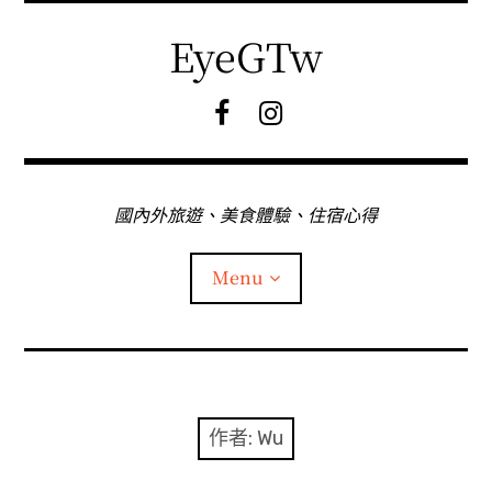
Skip
to
EyeGTw
content
F
I
B
G
粉
絲
專
國內外旅遊、美食體驗、住宿心得
頁
Menu
首頁
關於EyeGtw
作者:
Wu
expan
日本旅遊
child