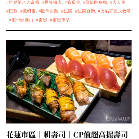
世界第八大奇蹟
,
世界遺產
,
修道院
,
修道院迴廊
,
大天使
,
巴黎
,
歐姆蛋
,
歐洲自助
,
法國
,
法國自助
,
火焰哥德式教堂
,
聖米歇爾山
,
雷恩
,
雷恩車站
花蓮市區｜耕壽司｜CP值超高握壽司