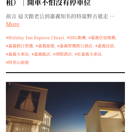
租）｜開車不怕沒有停車位
expan
expan
expan
child
child
child
menu
menu
menu
前言 這次跟老公到嘉義知名的特富野古道走 …
expan
expan
child
child
menu
menu
More
expan
expan
child
child
menu
menu
Holiday Inn Express Chiayi
,
IHG集團
,
嘉義住宿推薦
,
expan
expan
嘉義假日智選
,
嘉義旅遊
,
嘉義智選假日酒店
,
嘉義民宿
,
child
child
menu
menu
嘉義火車站
,
嘉義飯店
,
洲際酒店
,
近嘉義火車站
,
expan
child
menu
阿里山旅遊