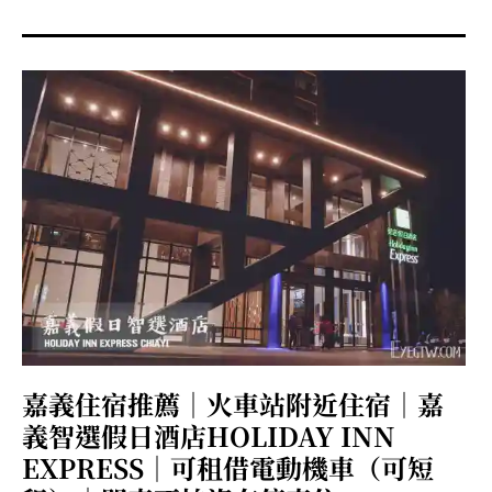
menu
expan
expan
秘魯旅遊
child
child
menu
menu
expan
expan
expan
法國旅遊
child
child
child
menu
menu
menu
expan
expan
expan
expan
國內旅遊
child
child
child
child
menu
menu
menu
menu
expan
expan
expan
expan
店家邀約
child
child
child
child
menu
menu
menu
menu
expan
expan
expan
聯絡我
expan
child
child
child
child
menu
menu
menu
menu
expan
expan
child
child
menu
menu
expan
expan
expan
child
child
child
menu
menu
menu
嘉義住宿推薦｜火車站附近住宿｜嘉
expan
expan
expan
child
child
child
menu
menu
menu
義智選假日酒店HOLIDAY INN
expan
expan
child
EXPRESS｜可租借電動機車（可短
child
menu
menu