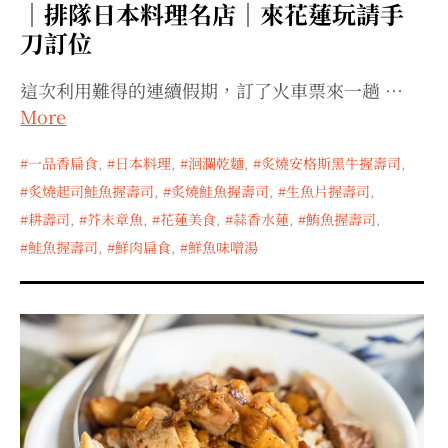
｜排隊日本料理名店｜來花蓮玩請手
刀訂位
這次利用難得的連續假期，訂了火車票來一趟 …
More
一品香扁食
,
日本料理
,
洄瀾乾麵
,
炙燒安格斯黑牛握壽司
,
炙燒起司鮭魚握壽司
,
炙燒鮭魚握壽司
,
生魚片握壽司
,
耕壽司
,
芥末章魚
,
花蓮美食
,
蒜香水蓮
,
鮪魚握壽司
,
鮭魚握壽司
,
鮮肉扁食
,
鮮魚味噌湯