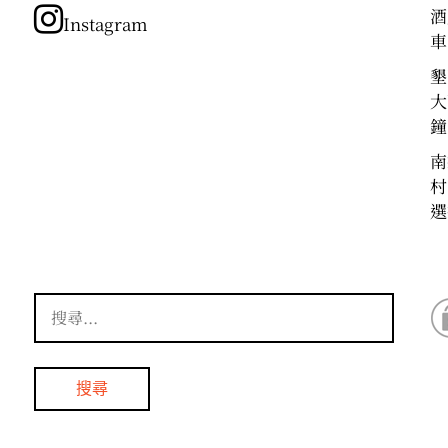
酒
Instagram
車
墾
大
鐘
南
村
選
搜
尋
關
鍵
字: