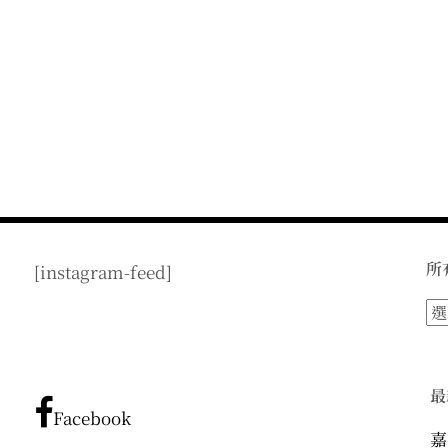
所
[instagram-feed]
所
有
文
章
最
分
Facebook
類
嘉