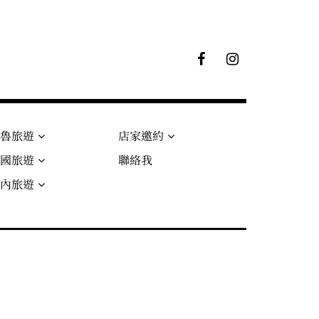
F
I
B
G
粉
絲
專
頁
秘魯旅遊
店家邀約
法國旅遊
聯絡我
國內旅遊