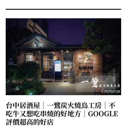
menu
expan
expan
秘魯旅遊
child
child
menu
menu
expan
expan
expan
法國旅遊
child
child
child
menu
menu
menu
expan
expan
expan
expan
國內旅遊
child
child
child
child
menu
menu
menu
menu
expan
expan
expan
expan
店家邀約
child
child
child
child
menu
menu
menu
menu
expan
expan
expan
聯絡我
expan
child
child
child
child
menu
menu
menu
menu
expan
expan
child
child
menu
menu
expan
expan
expan
child
child
child
menu
menu
menu
台中居酒屋｜一鷺炭火燒鳥工房｜不
expan
expan
expan
child
child
child
menu
menu
menu
吃牛又想吃串燒的好地方｜GOOGLE
expan
expan
child
評價超高的好店
child
menu
menu