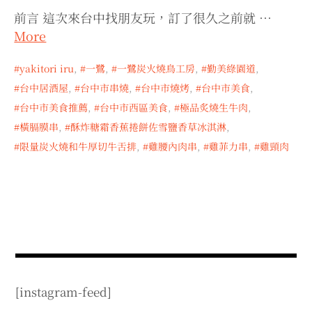
expan
expan
expan
child
child
child
menu
前言 這次來台中找朋友玩，訂了很久之前就 …
menu
menu
More
expan
expan
child
child
menu
menu
yakitori iru
,
一鷺
,
一鷺炭火燒鳥工房
,
勤美綠園道
,
expan
expan
child
child
menu
menu
台中居酒屋
,
台中市串燒
,
台中市燒烤
,
台中市美食
,
expan
expan
台中市美食推薦
,
台中市西區美食
,
極品炙燒生牛肉
,
child
child
menu
menu
橫膈膜串
,
酥炸糖霜香蕉捲餅佐雪鹽香草冰淇淋
,
expan
child
限量炭火燒和牛厚切牛舌排
,
雞腰內肉串
,
雞菲力串
,
雞頸肉
menu
[instagram-feed]