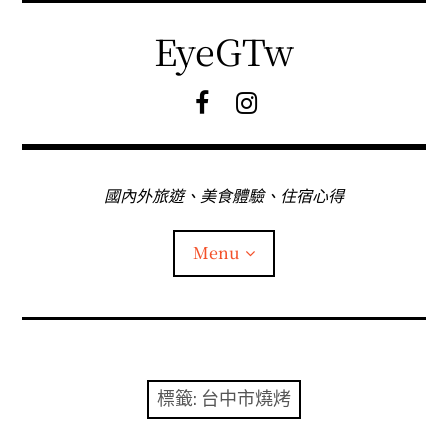
Skip
to
EyeGTw
content
F
I
B
G
粉
絲
專
國內外旅遊、美食體驗、住宿心得
頁
Menu
首頁
關於EyeGtw
標籤:
台中市燒烤
expan
日本旅遊
child