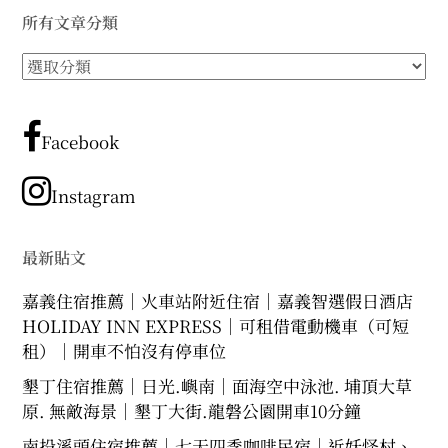
所有文章分類
所
有
文
章
Facebook
分
類
Instagram
最新貼文
嘉義住宿推薦｜火車站附近住宿｜嘉義智選假日酒店
HOLIDAY INN EXPRESS｜可租借電動機車（可短
租）｜開車不怕沒有停車位
墾丁住宿推薦｜日光.嶼南｜面海空中泳池. 埔頂大草
原. 無敵海景｜墾丁大街.龍磐公園開車10分鐘
南投溪頭住宿推薦｜七天四季咖啡民宿｜近妖怪村、