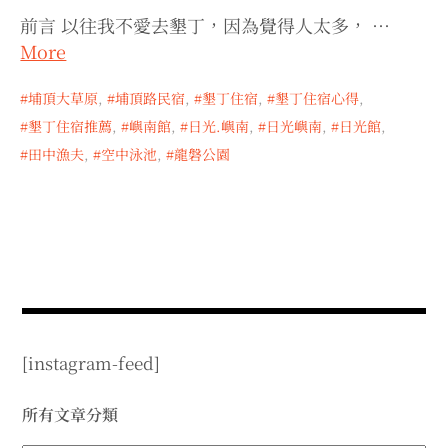
expan
expan
expan
child
child
child
menu
前言 以往我不愛去墾丁，因為覺得人太多， …
menu
menu
More
expan
expan
child
child
menu
menu
埔頂大草原
,
埔頂路民宿
,
墾丁住宿
,
墾丁住宿心得
,
expan
expan
child
child
menu
menu
墾丁住宿推薦
,
嶼南館
,
日光.嶼南
,
日光嶼南
,
日光館
,
expan
expan
田中漁夫
,
空中泳池
,
龍磐公園
child
child
menu
menu
expan
child
menu
[instagram-feed]
所有文章分類