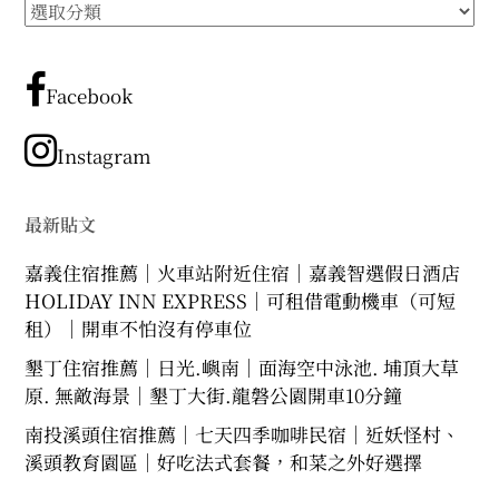
所
有
文
章
Facebook
分
類
Instagram
最新貼文
嘉義住宿推薦｜火車站附近住宿｜嘉義智選假日酒店
HOLIDAY INN EXPRESS｜可租借電動機車（可短
租）｜開車不怕沒有停車位
墾丁住宿推薦｜日光.嶼南｜面海空中泳池. 埔頂大草
原. 無敵海景｜墾丁大街.龍磐公園開車10分鐘
南投溪頭住宿推薦｜七天四季咖啡民宿｜近妖怪村、
溪頭教育園區｜好吃法式套餐，和菜之外好選擇