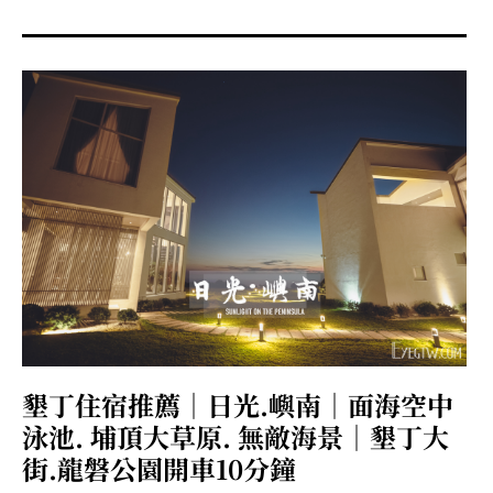
menu
expan
expan
秘魯旅遊
child
child
menu
menu
expan
expan
expan
法國旅遊
child
child
child
menu
menu
menu
expan
expan
expan
expan
國內旅遊
child
child
child
child
menu
menu
menu
menu
expan
expan
expan
expan
店家邀約
child
child
child
child
menu
menu
menu
menu
expan
expan
expan
聯絡我
expan
child
child
child
child
menu
menu
menu
menu
expan
expan
child
child
menu
menu
expan
expan
expan
child
child
child
menu
menu
menu
墾丁住宿推薦｜日光.嶼南｜面海空中
expan
expan
expan
child
child
child
menu
menu
menu
泳池. 埔頂大草原. 無敵海景｜墾丁大
expan
expan
child
街.龍磐公園開車10分鐘
child
menu
menu