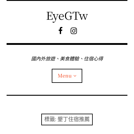
Skip
to
EyeGTw
content
F
I
B
G
粉
絲
專
國內外旅遊、美食體驗、住宿心得
頁
Menu
首頁
關於EyeGtw
標籤:
墾丁住宿推薦
expan
日本旅遊
child