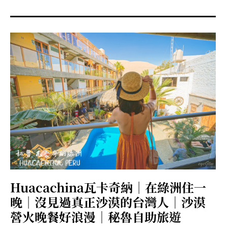
menu
expan
expan
秘魯旅遊
child
child
menu
menu
expan
expan
expan
法國旅遊
child
child
child
menu
menu
menu
expan
expan
expan
expan
國內旅遊
child
child
child
child
menu
menu
menu
menu
expan
expan
expan
expan
店家邀約
child
child
child
child
menu
menu
menu
menu
expan
expan
expan
聯絡我
expan
child
child
child
child
menu
menu
menu
menu
expan
expan
child
child
menu
menu
expan
expan
expan
child
child
child
menu
menu
menu
Huacachina瓦卡奇納｜在綠洲住一
expan
expan
expan
child
child
child
menu
menu
menu
晚｜沒見過真正沙漠的台灣人｜沙漠
expan
expan
child
營火晚餐好浪漫｜秘魯自助旅遊
child
menu
menu