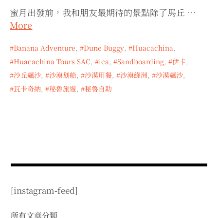
expan
expan
expan
child
child
child
menu
蜜月出發前，我和朋友最期待的景點除了馬丘 …
menu
menu
More
expan
expan
child
child
menu
menu
Banana Adventure
,
Dune Buggy
,
Huacachina
,
expan
expan
child
child
menu
menu
Huacachina Tours SAC
,
ica
,
Sandboarding
,
伊卡
,
expan
expan
沙丘飆沙
,
沙漠划船
,
沙漠用餐
,
沙漠綠洲
,
沙漠飆沙
,
child
child
menu
menu
瓦卡奇納
,
秘魯旅遊
,
秘魯自助
expan
child
menu
[instagram-feed]
所有文章分類