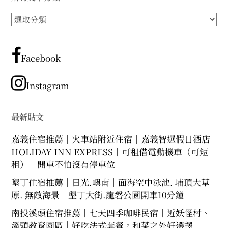
所
有
文
章
Facebook
分
類
Instagram
最新貼文
嘉義住宿推薦｜火車站附近住宿｜嘉義智選假日酒店
HOLIDAY INN EXPRESS｜可租借電動機車（可短
租）｜開車不怕沒有停車位
墾丁住宿推薦｜日光.嶼南｜面海空中泳池. 埔頂大草
原. 無敵海景｜墾丁大街.龍磐公園開車10分鐘
南投溪頭住宿推薦｜七天四季咖啡民宿｜近妖怪村、
溪頭教育園區｜好吃法式套餐，和菜之外好選擇