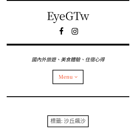
Skip
to
EyeGTw
content
F
I
B
G
粉
絲
專
國內外旅遊、美食體驗、住宿心得
頁
Menu
首頁
關於EyeGtw
標籤:
沙丘飆沙
expan
日本旅遊
child