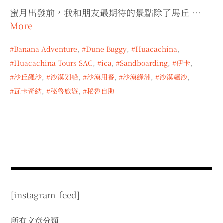
expan
expan
expan
child
child
child
menu
蜜月出發前，我和朋友最期待的景點除了馬丘 …
menu
menu
More
expan
expan
child
child
menu
menu
Banana Adventure
,
Dune Buggy
,
Huacachina
,
expan
expan
child
child
menu
menu
Huacachina Tours SAC
,
ica
,
Sandboarding
,
伊卡
,
expan
expan
沙丘飆沙
,
沙漠划船
,
沙漠用餐
,
沙漠綠洲
,
沙漠飆沙
,
child
child
menu
menu
瓦卡奇納
,
秘魯旅遊
,
秘魯自助
expan
child
menu
[instagram-feed]
所有文章分類