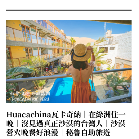
menu
expan
expan
秘魯旅遊
child
child
menu
menu
expan
expan
expan
法國旅遊
child
child
child
menu
menu
menu
expan
expan
expan
expan
國內旅遊
child
child
child
child
menu
menu
menu
menu
expan
expan
expan
expan
店家邀約
child
child
child
child
menu
menu
menu
menu
expan
expan
expan
聯絡我
expan
child
child
child
child
menu
menu
menu
menu
expan
expan
child
child
menu
menu
expan
expan
expan
child
child
child
menu
menu
menu
Huacachina瓦卡奇納｜在綠洲住一
expan
expan
expan
child
child
child
menu
menu
menu
晚｜沒見過真正沙漠的台灣人｜沙漠
expan
expan
child
營火晚餐好浪漫｜秘魯自助旅遊
child
menu
menu