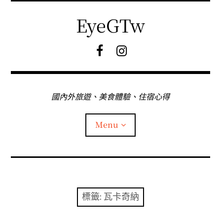
Skip
to
EyeGTw
content
F
I
B
G
粉
絲
專
國內外旅遊、美食體驗、住宿心得
頁
Menu
首頁
關於EyeGtw
標籤:
瓦卡奇納
expan
日本旅遊
child