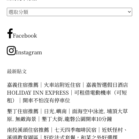
所
有
文
章
Facebook
分
類
Instagram
最新貼文
嘉義住宿推薦｜火車站附近住宿｜嘉義智選假日酒店
HOLIDAY INN EXPRESS｜可租借電動機車（可短
租）｜開車不怕沒有停車位
墾丁住宿推薦｜日光.嶼南｜面海空中泳池. 埔頂大草
原. 無敵海景｜墾丁大街.龍磐公園開車10分鐘
南投溪頭住宿推薦｜七天四季咖啡民宿｜近妖怪村、
溪頭教育園區｜好吃法式套餐，和菜之外好選擇