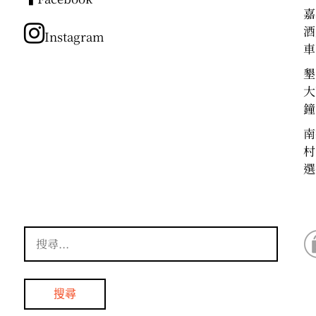
類
嘉
酒
Instagram
車
墾
大
鐘
南
村
選
搜
尋
關
鍵
字: