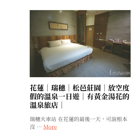
花蓮｜瑞穗｜松邑莊園｜放空度
假的溫泉一日遊｜有黃金湯花的
溫泉旅店｜
瑞穗火車站 在花蓮的最後一天，可說根本
沒 …
More