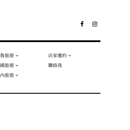
F
I
B
G
粉
絲
專
頁
秘魯旅遊
店家邀約
法國旅遊
聯絡我
國內旅遊