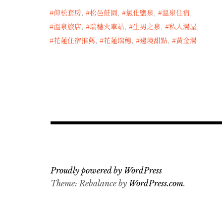
仰松套房
,
松邑莊園
,
氯化鹽泉
,
溫泉住宿
,
溫泉旅店
,
瑞穗火車站
,
生男之泉
,
私人湯屋
,
花蓮住宿推薦
,
花蓮瑞穗
,
邊境甜點
,
黃金湯
Proudly powered by WordPress
Theme: Rebalance by
WordPress.com
.