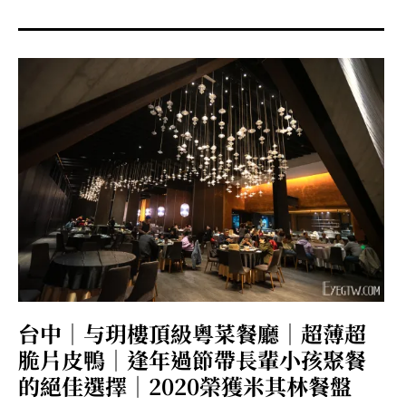
menu
expan
expan
秘魯旅遊
child
child
menu
menu
expan
expan
expan
法國旅遊
child
child
child
menu
menu
menu
expan
expan
expan
expan
國內旅遊
child
child
child
child
menu
menu
menu
menu
expan
expan
expan
expan
店家邀約
child
child
child
child
menu
menu
menu
menu
expan
expan
expan
聯絡我
expan
child
child
child
child
menu
menu
menu
menu
expan
expan
child
child
menu
menu
expan
expan
expan
child
child
child
menu
menu
menu
台中｜与玥樓頂級粵菜餐廳｜超薄超
expan
expan
expan
child
child
child
menu
menu
menu
脆片皮鴨｜逢年過節帶長輩小孩聚餐
expan
expan
child
的絕佳選擇｜2020榮獲米其林餐盤
child
menu
menu