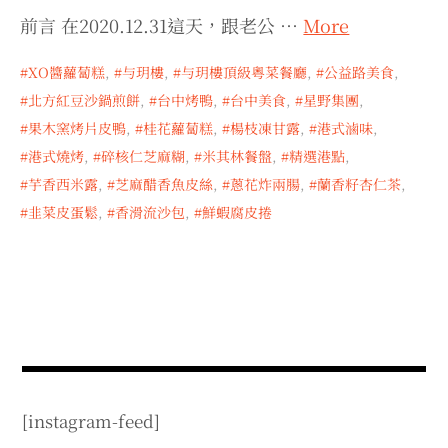
expan
expan
expan
child
child
child
menu
前言 在2020.12.31這天，跟老公 …
More
menu
menu
expan
expan
child
child
menu
menu
XO醬蘿蔔糕
,
与玥樓
,
与玥樓頂級粵菜餐廳
,
公益路美食
,
北方紅豆沙鍋煎餅
,
台中烤鴨
,
台中美食
,
星野集團
,
expan
expan
child
child
menu
menu
果木窯烤片皮鴨
,
桂花蘿蔔糕
,
楊枝凍甘露
,
港式滷味
,
expan
expan
港式燒烤
,
碎核仁芝麻糊
,
米其林餐盤
,
精選港點
,
child
child
menu
menu
芋香西米露
,
芝麻醋香魚皮絲
,
蔥花炸兩腸
,
蘭香籽杏仁茶
,
expan
child
menu
韭菜皮蛋鬆
,
香滑流沙包
,
鮮蝦腐皮捲
[instagram-feed]