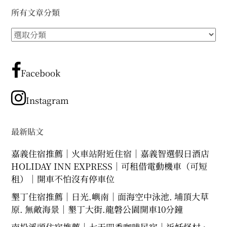
所有文章分類
所
有
文
章
Facebook
分
類
Instagram
最新貼文
嘉義住宿推薦｜火車站附近住宿｜嘉義智選假日酒店
HOLIDAY INN EXPRESS｜可租借電動機車（可短
租）｜開車不怕沒有停車位
墾丁住宿推薦｜日光.嶼南｜面海空中泳池. 埔頂大草
原. 無敵海景｜墾丁大街.龍磐公園開車10分鐘
南投溪頭住宿推薦｜七天四季咖啡民宿｜近妖怪村、