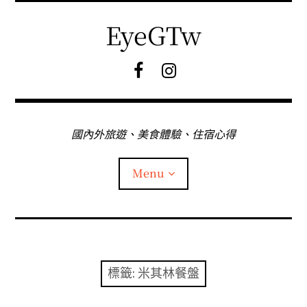
Skip
to
EyeGTw
content
F
I
B
G
粉
絲
專
國內外旅遊、美食體驗、住宿心得
頁
Menu
首頁
關於EyeGtw
標籤:
米其林餐盤
expan
日本旅遊
child