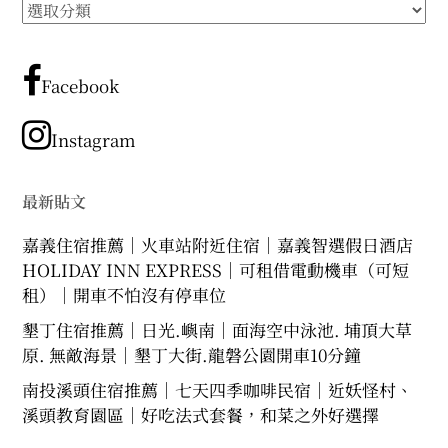
所
有
文
章
Facebook
分
類
Instagram
最新貼文
嘉義住宿推薦｜火車站附近住宿｜嘉義智選假日酒店
HOLIDAY INN EXPRESS｜可租借電動機車（可短
租）｜開車不怕沒有停車位
墾丁住宿推薦｜日光.嶼南｜面海空中泳池. 埔頂大草
原. 無敵海景｜墾丁大街.龍磐公園開車10分鐘
南投溪頭住宿推薦｜七天四季咖啡民宿｜近妖怪村、
溪頭教育園區｜好吃法式套餐，和菜之外好選擇