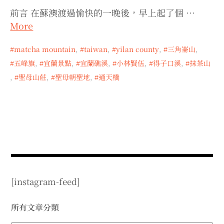
expan
expan
expan
child
child
child
menu
前言 在蘇澳渡過愉快的一晚後，早上起了個 …
menu
menu
More
expan
expan
child
child
menu
menu
matcha mountain
,
taiwan
,
yilan county
,
三角崙山
,
expan
expan
child
child
menu
menu
五峰旗
,
宜蘭景點
,
宜蘭礁溪
,
小林賢伍
,
得子口溪
,
抹茶山
expan
expan
,
聖母山莊
,
聖母朝聖地
,
通天橋
child
child
menu
menu
expan
child
menu
[instagram-feed]
所有文章分類