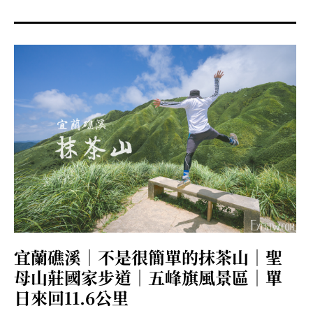
menu
expan
expan
秘魯旅遊
child
child
menu
menu
expan
expan
expan
法國旅遊
child
child
child
menu
menu
menu
expan
expan
expan
expan
國內旅遊
child
child
child
child
menu
menu
menu
menu
expan
expan
expan
expan
店家邀約
child
child
child
child
menu
menu
menu
menu
expan
expan
expan
聯絡我
expan
child
child
child
child
menu
menu
menu
menu
expan
expan
child
child
menu
menu
expan
expan
expan
child
child
child
menu
menu
menu
宜蘭礁溪｜不是很簡單的抹茶山｜聖
expan
expan
expan
child
child
child
menu
menu
menu
母山莊國家步道｜五峰旗風景區｜單
expan
expan
child
日來回11.6公里
child
menu
menu