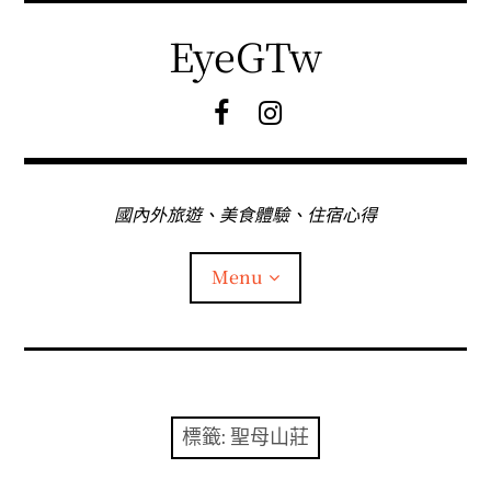
Skip
to
EyeGTw
content
F
I
B
G
粉
絲
專
國內外旅遊、美食體驗、住宿心得
頁
Menu
首頁
關於EyeGtw
標籤:
聖母山莊
expan
日本旅遊
child