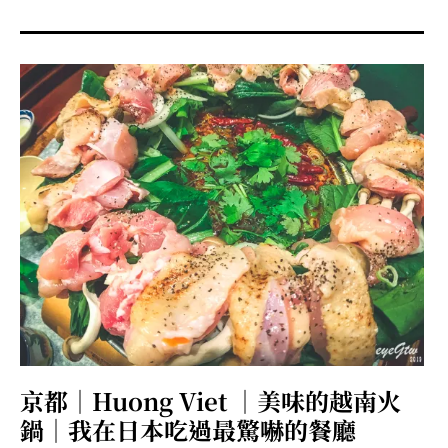
menu
expan
expan
秘魯旅遊
child
child
menu
menu
expan
expan
expan
法國旅遊
child
child
child
menu
menu
menu
expan
expan
expan
expan
國內旅遊
child
child
child
child
menu
menu
menu
menu
expan
expan
expan
expan
店家邀約
child
child
child
child
menu
menu
menu
menu
expan
expan
expan
聯絡我
expan
child
child
child
child
menu
menu
menu
menu
expan
expan
child
child
menu
menu
expan
expan
expan
child
child
child
menu
menu
menu
expan
expan
expan
child
child
child
menu
menu
menu
京都｜Huong Viet ｜美味的越南火
expan
expan
child
child
鍋｜我在日本吃過最驚嚇的餐廳
menu
menu