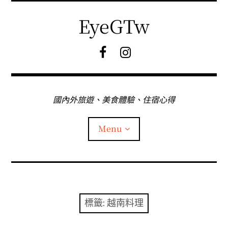
Skip
to
EyeGTw
content
F
I
B
G
粉
絲
專
國內外旅遊、美食體驗、住宿心得
頁
Menu
首頁
關於EyeGtw
標籤:
越南料理
expan
日本旅遊
child