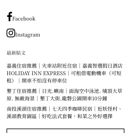
有
文
章
Facebook
分
類
Instagram
最新貼文
嘉義住宿推薦｜火車站附近住宿｜嘉義智選假日酒店
HOLIDAY INN EXPRESS｜可租借電動機車（可短
租）｜開車不怕沒有停車位
墾丁住宿推薦｜日光.嶼南｜面海空中泳池. 埔頂大草
原. 無敵海景｜墾丁大街.龍磐公園開車10分鐘
南投溪頭住宿推薦｜七天四季咖啡民宿｜近妖怪村、
溪頭教育園區｜好吃法式套餐，和菜之外好選擇
搜