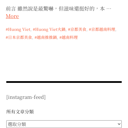
expan
expan
expan
child
child
child
menu
menu
menu
前言 雖然說是最驚嚇，但滋味還挺好的，本 …
More
expan
expan
child
child
menu
menu
Huong Viet
,
Huong Viet火鍋
,
京都美食
,
京都越南料理
,
expan
expan
child
child
menu
menu
日本京都美食
,
越南推推鍋
,
越南料理
expan
expan
child
child
menu
menu
expan
child
menu
[instagram-feed]
所有文章分類
所