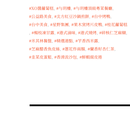
XO醬蘿蔔糕
,
与玥樓
,
与玥樓頂級粵菜餐廳
,
公益路美食
,
北方紅豆沙鍋煎餅
,
台中烤鴨
,
台中美食
,
星野集團
,
果木窯烤片皮鴨
,
桂花蘿蔔糕
,
楊枝凍甘露
,
港式滷味
,
港式燒烤
,
碎核仁芝麻糊
,
米其林餐盤
,
精選港點
,
芋香西米露
,
芝麻醋香魚皮絲
,
蔥花炸兩腸
,
蘭香籽杏仁茶
,
韭菜皮蛋鬆
,
香滑流沙包
,
鮮蝦腐皮捲