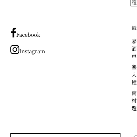
所
有
文
章
最
分
Facebook
類
嘉
酒
Instagram
車
墾
大
鐘
南
村
選
搜