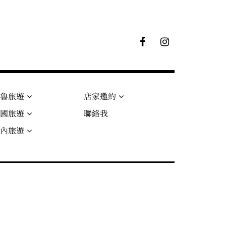
F
I
B
G
粉
絲
專
頁
秘魯旅遊
店家邀約
法國旅遊
聯絡我
國內旅遊