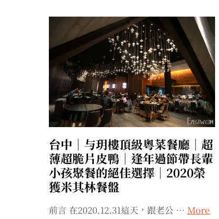
台中｜与玥樓頂級粵菜餐廳｜超
薄超脆片皮鴨｜逢年過節帶長輩
小孩聚餐的絕佳選擇｜2020榮
獲米其林餐盤
前言 在2020.12.31這天，跟老公 …
More