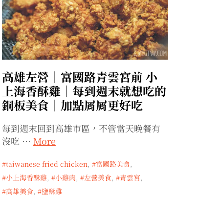
高雄左營｜富國路青雲宮前 小
上海香酥雞｜每到週末就想吃的
銅板美食｜加點屑屑更好吃
每到週末回到高雄市區，不管當天晚餐有
沒吃 …
More
taiwanese fried chicken
,
富國路美食
,
小上海香酥雞
,
小雞肉
,
左營美食
,
青雲宮
,
高雄美食
,
鹽酥雞