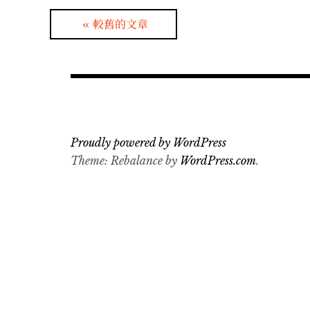
文
較舊的文章
章
導
覽
Proudly powered by WordPress
Theme: Rebalance by
WordPress.com
.