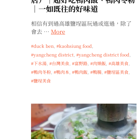
｜一如既往的好味道
相信有到過高雄鹽埕區玩過或逛過，除了
會去 …
More
duck ben
,
kaohsiung food
,
yangcheng district
,
yangcheng district food
,
下水湯
,
台灣美食
,
富野路
,
肉燥飯
,
高雄美食
,
鴨肉冬粉
,
鴨肉本
,
鴨肉飯
,
鴨腸
,
鹽埕區美食
,
鹽埕美食