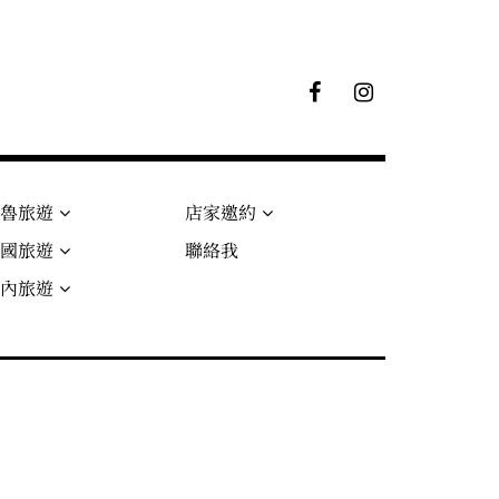
F
I
B
G
粉
絲
專
頁
秘魯旅遊
店家邀約
法國旅遊
聯絡我
國內旅遊