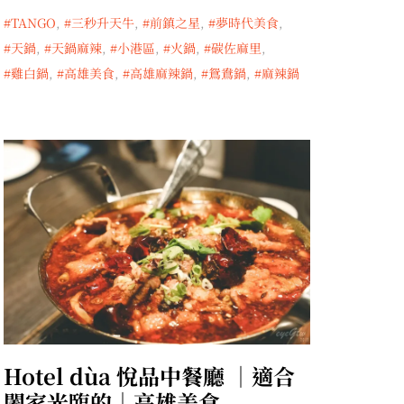
TANGO
,
三秒升天牛
,
前鎮之星
,
夢時代美食
,
天鍋
,
天鍋麻辣
,
小港區
,
火鍋
,
碳佐麻里
,
雞白鍋
,
高雄美食
,
高雄麻辣鍋
,
鴛鴦鍋
,
麻辣鍋
Hotel dùa 悅品中餐廳 ｜適合
闔家光臨的｜高雄美食