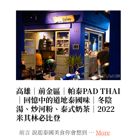
高雄｜前金區｜帕泰PAD THAI
｜回憶中的道地泰國味｜冬陰
湯、炒河粉、泰式奶茶｜2022
米其林必比登
前言 說起泰國美食你會想到 …
More