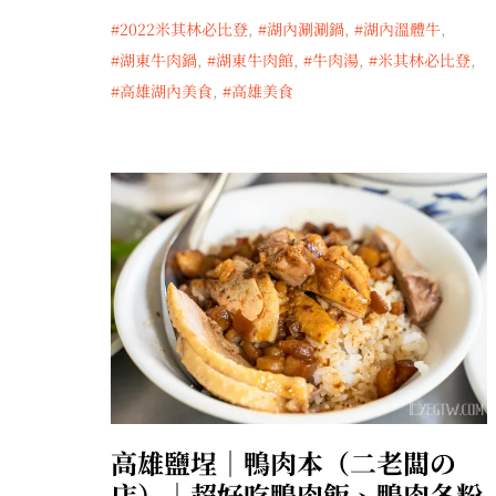
2022米其林必比登
,
湖內涮涮鍋
,
湖內溫體牛
,
湖東牛肉鍋
,
湖東牛肉館
,
牛肉湯
,
米其林必比登
,
高雄湖內美食
,
高雄美食
高雄鹽埕｜鴨肉本（二老闆の
店）｜超好吃鴨肉飯、鴨肉冬粉