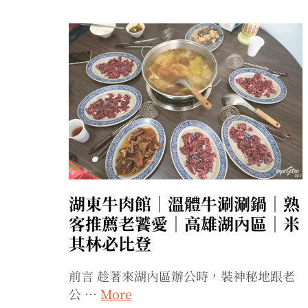
湖東牛肉館｜溫體牛涮涮鍋｜熟
客推薦老饕愛｜高雄湖內區｜米
其林必比登
前言 趁著來湖內區辦公時，裝神秘地跟老
公 …
More