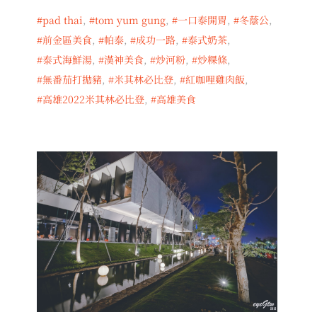
pad thai
,
tom yum gung
,
一口泰開胃
,
冬蔭公
,
前金區美食
,
帕泰
,
成功一路
,
泰式奶茶
,
泰式海鮮湯
,
漢神美食
,
炒河粉
,
炒粿條
,
無番茄打拋豬
,
米其林必比登
,
紅咖哩雞肉飯
,
高雄2022米其林必比登
,
高雄美食