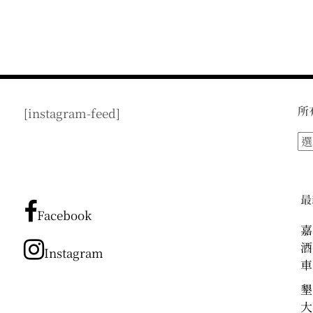
所
[instagram-feed]
所
有
文
章
最
分
Facebook
類
嘉
酒
Instagram
車
墾
大