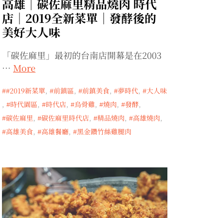
高雄｜碳佐麻里精品燒肉 時代
店｜2019全新菜單｜發酵後的
美好大人味
「碳佐麻里」最初的台南店開幕是在2003
…
More
#2019新菜單
,
前鎮區
,
前鎮美食
,
夢時代
,
大人味
,
時代園區
,
時代店
,
烏骨雞
,
燒肉
,
發酵
,
碳佐麻里
,
碳佐麻里時代店
,
精品燒肉
,
高雄燒肉
,
高雄美食
,
高雄餐廳
,
黑金鑽竹絲雞腿肉