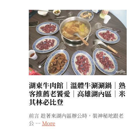
湖東牛肉館｜溫體牛涮涮鍋｜熟
客推薦老饕愛｜高雄湖內區｜米
其林必比登
前言 趁著來湖內區辦公時，裝神秘地跟老
公 …
More