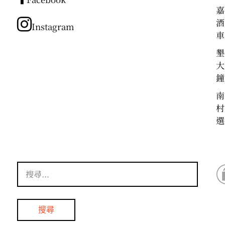
類
嘉
酒
Instagram
車
墾
大
鐘
南
村
選
搜
尋
關
鍵
字: