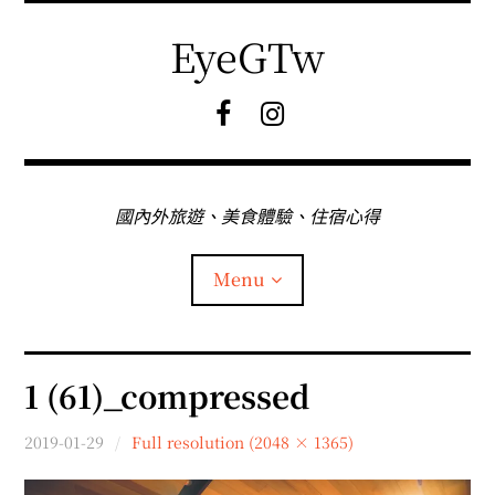
Skip
to
EyeGTw
content
F
I
B
G
粉
絲
專
國內外旅遊、美食體驗、住宿心得
頁
Menu
首頁
1 (61)_compressed
關於EyeGtw
2019-01-29
Full resolution (2048 × 1365)
expan
日本旅遊
child