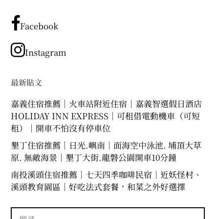
有
expan
expan
expan
child
child
child
menu
menu
menu
文
章
Facebook
expan
expan
child
child
menu
menu
分
類
Instagram
expan
expan
child
child
menu
menu
expan
expan
child
child
menu
menu
最新貼文
expan
child
嘉義住宿推薦｜火車站附近住宿｜嘉義智選假日酒店
menu
HOLIDAY INN EXPRESS｜可租借電動機車（可短
租）｜開車不怕沒有停車位
墾丁住宿推薦｜日光.嶼南｜面海空中泳池. 埔頂大草
原. 無敵海景｜墾丁大街.龍磐公園開車10分鐘
南投溪頭住宿推薦｜七天四季咖啡民宿｜近妖怪村、
溪頭教育園區｜好吃法式套餐，和菜之外好選擇
搜