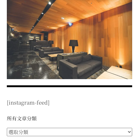
menu
expan
expan
秘魯旅遊
child
child
menu
menu
expan
expan
expan
法國旅遊
child
child
child
menu
menu
menu
expan
expan
expan
expan
國內旅遊
child
child
child
child
menu
menu
menu
menu
expan
expan
expan
expan
店家邀約
child
child
child
child
menu
menu
menu
menu
expan
expan
expan
聯絡我
expan
child
child
child
child
menu
menu
menu
menu
expan
expan
child
child
menu
menu
expan
expan
expan
child
child
child
[instagram-feed]
menu
menu
menu
expan
expan
expan
child
child
child
menu
menu
menu
所有文章分類
expan
expan
child
child
所
menu
menu