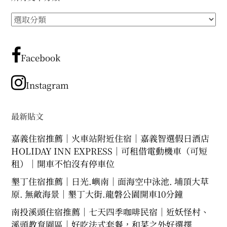
所
有
文
章
Facebook
分
類
Instagram
最新貼文
嘉義住宿推薦｜火車站附近住宿｜嘉義智選假日酒店
HOLIDAY INN EXPRESS｜可租借電動機車（可短
租）｜開車不怕沒有停車位
墾丁住宿推薦｜日光.嶼南｜面海空中泳池. 埔頂大草
原. 無敵海景｜墾丁大街.龍磐公園開車10分鐘
南投溪頭住宿推薦｜七天四季咖啡民宿｜近妖怪村、
溪頭教育園區｜好吃法式套餐，和菜之外好選擇