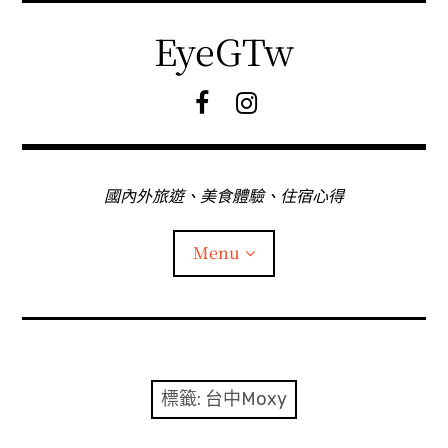
Skip
to
EyeGTw
content
F
I
B
G
粉
絲
專
國內外旅遊、美食體驗、住宿心得
頁
Menu
首頁
關於EyeGtw
標籤:
台中Moxy
expan
日本旅遊
child