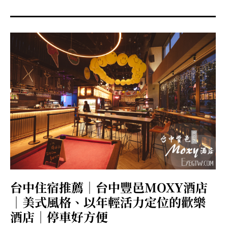
menu
expan
expan
秘魯旅遊
child
child
menu
menu
expan
expan
expan
法國旅遊
child
child
child
menu
menu
menu
expan
expan
expan
expan
國內旅遊
child
child
child
child
menu
menu
menu
menu
expan
expan
expan
expan
店家邀約
child
child
child
child
menu
menu
menu
menu
expan
expan
expan
聯絡我
expan
child
child
child
child
menu
menu
menu
menu
expan
expan
child
child
menu
menu
expan
expan
expan
child
child
child
menu
menu
menu
台中住宿推薦｜台中豐邑MOXY酒店
expan
expan
expan
child
child
child
menu
menu
menu
｜美式風格、以年輕活力定位的歡樂
expan
expan
child
酒店｜停車好方便
child
menu
menu