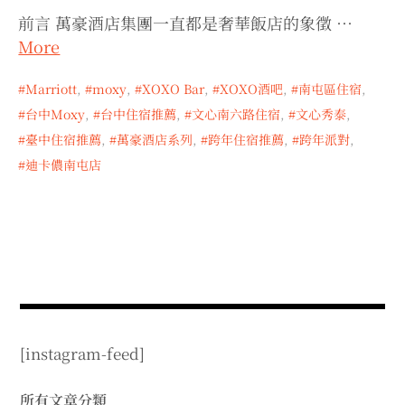
expan
expan
expan
child
child
child
menu
前言 萬豪酒店集團一直都是奢華飯店的象徵 …
menu
menu
More
expan
expan
child
child
menu
menu
Marriott
,
moxy
,
XOXO Bar
,
XOXO酒吧
,
南屯區住宿
,
expan
expan
child
child
menu
menu
台中Moxy
,
台中住宿推薦
,
文心南六路住宿
,
文心秀泰
,
expan
expan
臺中住宿推薦
,
萬豪酒店系列
,
跨年住宿推薦
,
跨年派對
,
child
child
menu
menu
迪卡儂南屯店
expan
child
menu
[instagram-feed]
所有文章分類