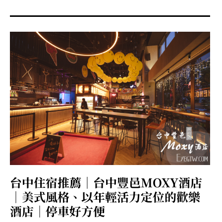
menu
expan
expan
秘魯旅遊
child
child
menu
menu
expan
expan
expan
法國旅遊
child
child
child
menu
menu
menu
expan
expan
expan
expan
國內旅遊
child
child
child
child
menu
menu
menu
menu
expan
expan
expan
expan
店家邀約
child
child
child
child
menu
menu
menu
menu
expan
expan
expan
聯絡我
expan
child
child
child
child
menu
menu
menu
menu
expan
expan
child
child
menu
menu
expan
expan
expan
child
child
child
menu
menu
menu
台中住宿推薦｜台中豐邑MOXY酒店
expan
expan
expan
child
child
child
menu
menu
menu
｜美式風格、以年輕活力定位的歡樂
expan
expan
child
酒店｜停車好方便
child
menu
menu