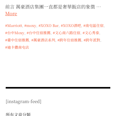
expan
expan
expan
child
child
child
menu
前言 萬豪酒店集團一直都是奢華飯店的象徵 …
menu
menu
More
expan
expan
child
child
menu
menu
Marriott
,
moxy
,
XOXO Bar
,
XOXO酒吧
,
南屯區住宿
,
expan
expan
child
child
menu
menu
台中Moxy
,
台中住宿推薦
,
文心南六路住宿
,
文心秀泰
,
expan
expan
臺中住宿推薦
,
萬豪酒店系列
,
跨年住宿推薦
,
跨年派對
,
child
child
menu
menu
迪卡儂南屯店
expan
child
menu
[instagram-feed]
所有文章分類