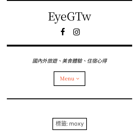
Skip
to
EyeGTw
content
F
I
B
G
粉
絲
專
國內外旅遊、美食體驗、住宿心得
頁
Menu
首頁
關於EyeGtw
標籤:
moxy
expan
日本旅遊
child