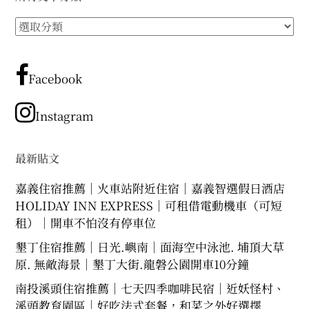
所
有
文
章
Facebook
分
類
Instagram
最新貼文
嘉義住宿推薦｜火車站附近住宿｜嘉義智選假日酒店
HOLIDAY INN EXPRESS｜可租借電動機車（可短
租）｜開車不怕沒有停車位
墾丁住宿推薦｜日光.嶼南｜面海空中泳池. 埔頂大草
原. 無敵海景｜墾丁大街.龍磐公園開車10分鐘
南投溪頭住宿推薦｜七天四季咖啡民宿｜近妖怪村、
溪頭教育園區｜好吃法式套餐，和菜之外好選擇