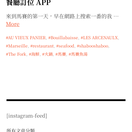
餐廳訂位 APP
expan
expan
expan
child
child
child
menu
menu
menu
來到馬賽的第一天，早在網路上搜索一番的我 …
expan
expan
child
child
menu
menu
More
expan
expan
child
child
menu
menu
AU VIEUX PANIER
,
Bouillabaisse
,
LES ARCENAULX
,
expan
expan
Marseille
,
restaurant
,
seafood
,
shabooshaboo
,
child
child
menu
menu
The Fork
,
海鮮
,
火鍋
,
馬賽
,
馬賽魚湯
expan
child
menu
[instagram-feed]
所有文章分類