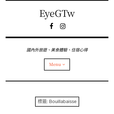
Skip
to
EyeGTw
content
F
I
B
G
粉
絲
專
國內外旅遊、美食體驗、住宿心得
頁
Menu
首頁
關於EyeGtw
標籤:
Bouillabaisse
expan
日本旅遊
child