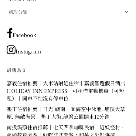
所
有
文
章
Facebook
分
類
Instagram
最新貼文
嘉義住宿推薦｜火車站附近住宿｜嘉義智選假日酒店
HOLIDAY INN EXPRESS｜可租借電動機車（可短
租）｜開車不怕沒有停車位
墾丁住宿推薦｜日光.嶼南｜面海空中泳池. 埔頂大草
原. 無敵海景｜墾丁大街.龍磐公園開車10分鐘
南投溪頭住宿推薦｜七天四季咖啡民宿｜近妖怪村、
溪頭教育園區｜好吃法式套餐，和菜之外好選擇