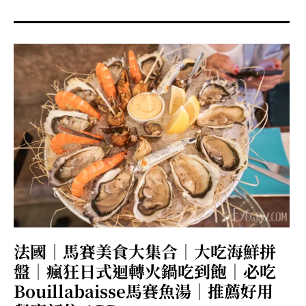
menu
expan
expan
秘魯旅遊
child
child
menu
menu
expan
expan
expan
法國旅遊
child
child
child
menu
menu
menu
expan
expan
expan
expan
國內旅遊
child
child
child
child
menu
menu
menu
menu
expan
expan
expan
expan
店家邀約
child
child
child
child
menu
menu
menu
menu
expan
expan
expan
聯絡我
expan
child
child
child
child
menu
menu
menu
menu
expan
expan
child
child
menu
menu
expan
expan
expan
child
child
child
menu
menu
menu
法國｜馬賽美食大集合｜大吃海鮮拼
expan
expan
expan
child
child
child
menu
menu
menu
盤｜瘋狂日式迴轉火鍋吃到飽｜必吃
expan
expan
child
Bouillabaisse馬賽魚湯｜推薦好用
child
menu
menu