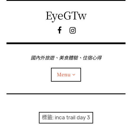
Skip
to
EyeGTw
content
F
I
B
G
粉
絲
專
國內外旅遊、美食體驗、住宿心得
頁
Menu
首頁
關於EyeGtw
標籤:
inca trail day 3
expan
日本旅遊
child