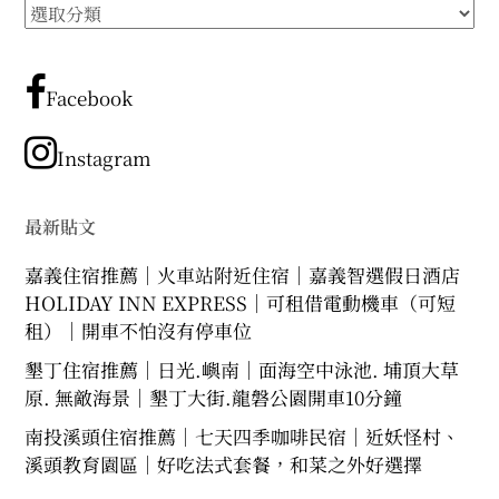
所
有
文
章
Facebook
分
類
Instagram
最新貼文
嘉義住宿推薦｜火車站附近住宿｜嘉義智選假日酒店
HOLIDAY INN EXPRESS｜可租借電動機車（可短
租）｜開車不怕沒有停車位
墾丁住宿推薦｜日光.嶼南｜面海空中泳池. 埔頂大草
原. 無敵海景｜墾丁大街.龍磐公園開車10分鐘
南投溪頭住宿推薦｜七天四季咖啡民宿｜近妖怪村、
溪頭教育園區｜好吃法式套餐，和菜之外好選擇