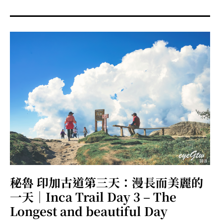
menu
expan
expan
秘魯旅遊
child
child
menu
menu
expan
expan
expan
法國旅遊
child
child
child
menu
menu
menu
expan
expan
expan
expan
國內旅遊
child
child
child
child
menu
menu
menu
menu
expan
expan
expan
expan
店家邀約
child
child
child
child
menu
menu
menu
menu
expan
expan
expan
聯絡我
expan
child
child
child
child
menu
menu
menu
menu
expan
expan
child
child
menu
menu
expan
expan
expan
child
child
child
menu
menu
menu
秘魯 印加古道第三天：漫長而美麗的
expan
expan
expan
child
child
child
menu
menu
menu
一天｜Inca Trail Day 3 – The
expan
expan
child
Longest and beautiful Day
child
menu
menu