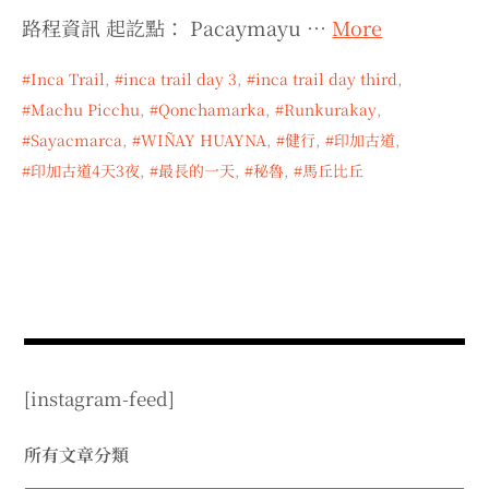
expan
expan
expan
child
child
child
menu
路程資訊 起訖點： Pacaymayu …
More
menu
menu
expan
expan
child
child
menu
menu
Inca Trail
,
inca trail day 3
,
inca trail day third
,
Machu Picchu
,
Qonchamarka
,
Runkurakay
,
expan
expan
child
child
menu
menu
Sayacmarca
,
WIÑAY HUAYNA
,
健行
,
印加古道
,
expan
expan
印加古道4天3夜
,
最長的一天
,
秘魯
,
馬丘比丘
child
child
menu
menu
expan
child
menu
[instagram-feed]
所有文章分類