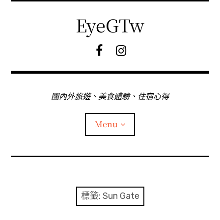
Skip
to
EyeGTw
content
F
I
B
G
粉
絲
專
國內外旅遊、美食體驗、住宿心得
頁
Menu
首頁
關於EyeGtw
標籤:
Sun Gate
expan
日本旅遊
child