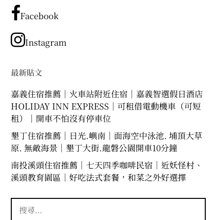
文
章
Facebook
分
類
Instagram
最新貼文
嘉義住宿推薦｜火車站附近住宿｜嘉義智選假日酒店
HOLIDAY INN EXPRESS｜可租借電動機車（可短
租）｜開車不怕沒有停車位
墾丁住宿推薦｜日光.嶼南｜面海空中泳池. 埔頂大草
原. 無敵海景｜墾丁大街.龍磐公園開車10分鐘
南投溪頭住宿推薦｜七天四季咖啡民宿｜近妖怪村、
溪頭教育園區｜好吃法式套餐，和菜之外好選擇
搜
尋