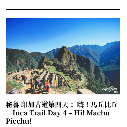
menu
expan
expan
秘魯旅遊
child
child
menu
menu
expan
expan
expan
法國旅遊
child
child
child
menu
menu
menu
expan
expan
expan
expan
國內旅遊
child
child
child
child
menu
menu
menu
menu
expan
expan
expan
expan
店家邀約
child
child
child
child
menu
menu
menu
menu
expan
expan
expan
聯絡我
expan
child
child
child
child
menu
menu
menu
menu
expan
expan
child
child
menu
menu
expan
expan
expan
child
child
child
menu
menu
menu
秘魯 印加古道第四天： 嗨！馬丘比丘
expan
expan
expan
child
child
child
menu
menu
menu
｜Inca Trail Day 4 – Hi! Machu
expan
expan
child
Picchu!
child
menu
menu