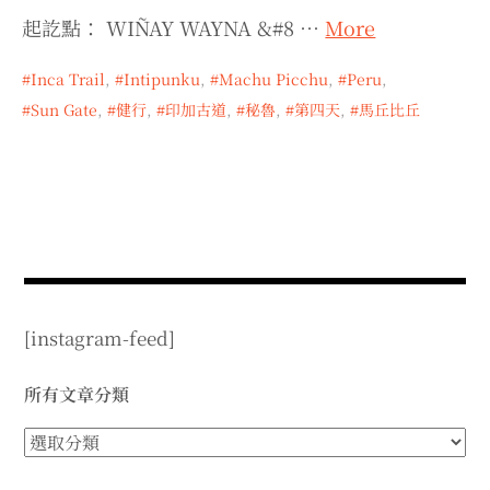
expan
expan
expan
child
child
child
menu
起訖點： WIÑAY WAYNA &#8 …
More
menu
menu
expan
expan
child
child
menu
menu
Inca Trail
,
Intipunku
,
Machu Picchu
,
Peru
,
Sun Gate
,
健行
,
印加古道
,
秘魯
,
第四天
,
馬丘比丘
expan
expan
child
child
menu
menu
expan
expan
child
child
menu
menu
expan
child
menu
[instagram-feed]
所有文章分類
所
有