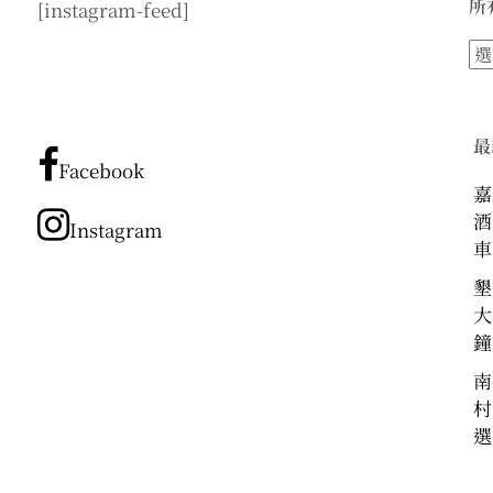
所
[instagram-feed]
所
有
文
章
最
分
Facebook
類
嘉
酒
Instagram
車
墾
大
鐘
南
村
選