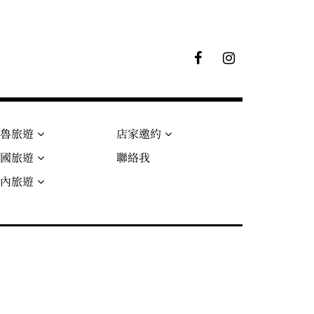
F
I
B
G
粉
絲
專
頁
秘魯旅遊
店家邀約
法國旅遊
聯絡我
國內旅遊