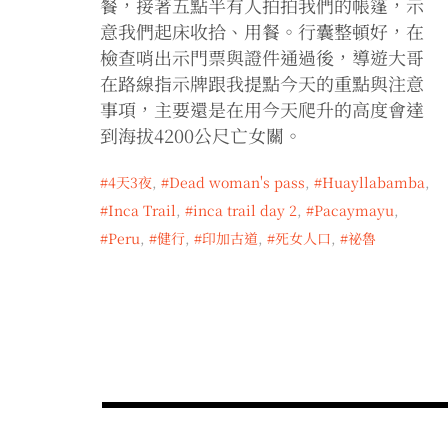
餐，接著五點半有人拍拍我們的帳篷，示
意我們起床收拾、用餐。行囊整頓好，在
檢查哨出示門票與證件通過後，導遊大哥
在路線指示牌跟我提點今天的重點與注意
事項，主要還是在用今天爬升的高度會達
到海拔4200公尺亡女關。
4天3夜
,
Dead woman's pass
,
Huayllabamba
,
Inca Trail
,
inca trail day 2
,
Pacaymayu
,
Peru
,
健行
,
印加古道
,
死女人口
,
祕魯